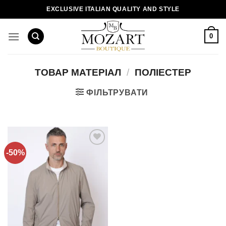
Пропустити
EXCLUSIVE ITALIAN QUALITY AND STYLE
0
ТОВАР МАТЕРІАЛ
/
ПОЛІЕСТЕР
ФІЛЬТРУВАТИ
-50%
Додати
до
списку
бажань!