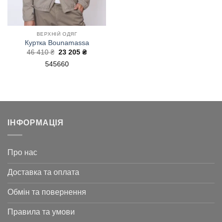
ВЕРХНІЙ ОДЯГ
Куртка Bounamassa
Оригінальна
Поточна
46 410
₴
23 205
₴
ціна:
ціна:
54
56
60
46
23
410 ₴.
205 ₴.
ІНФОРМАЦІЯ
Про нас
Доставка та оплата
Обмін та повернення
Правила та умови