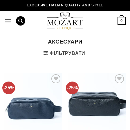
Пропустити
EXCLUSIVE ITALIAN QUALITY AND STYLE
0
АКСЕСУАРИ
ФІЛЬТРУВАТИ
-25%
-25%
Додати
Додати
до
до
списку
списку
бажань!
бажань!