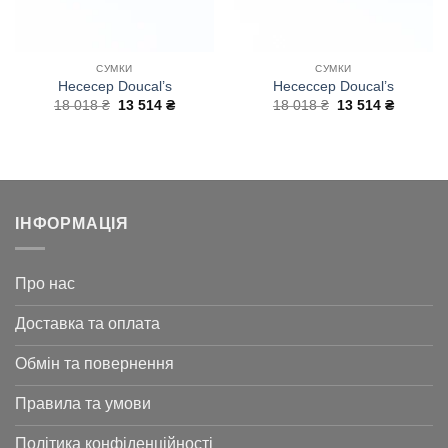
СУМКИ
СУМКИ
Несесер Doucal’s
Несессер Doucal’s
Оригінальна
Поточна
Оригінальна
Поточн
18 018
₴
13 514
₴
18 018
₴
13 514
₴
ціна:
ціна:
ціна:
ціна:
18
13
18
13
018 ₴.
514 ₴.
018 ₴.
514 ₴.
ІНФОРМАЦІЯ
Про нас
Доставка та оплата
Обмін та повернення
Правила та умови
Політика конфіденційності