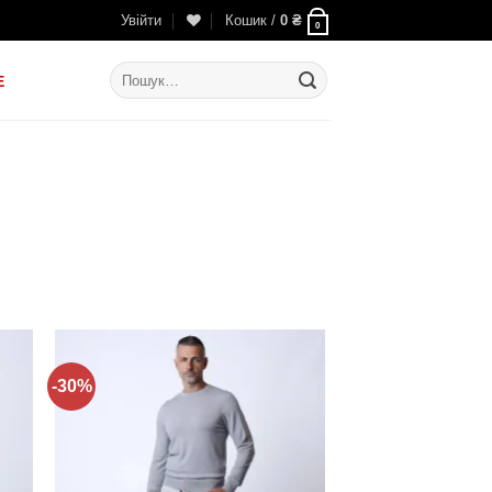
Увійти
Кошик /
0
₴
0
Шукати:
E
-30%
ти
Додати
до
ку
списку
нь!
бажань!