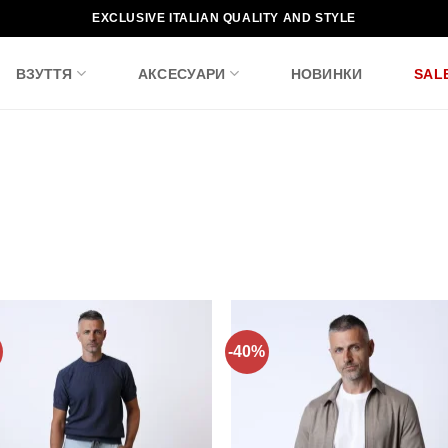
EXCLUSIVE ITALIAN QUALITY AND STYLE
ВЗУТТЯ
АКСЕСУАРИ
НОВИНКИ
SAL
-40%
Додати
Дода
до
до
списку
спис
бажань!
бажа