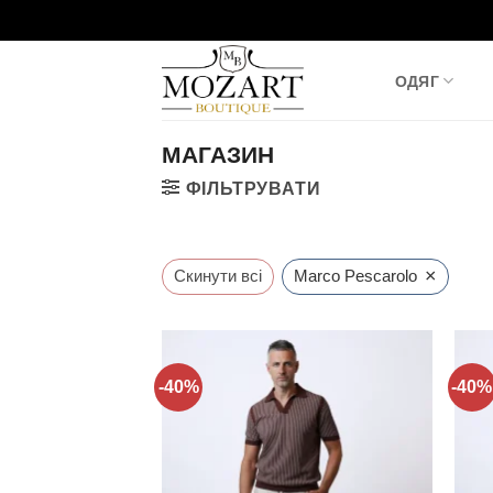
Пропустити
ОДЯГ
МАГАЗИН
ФІЛЬТРУВАТИ
×
Скинути всі
Marco Pescarolo
-40%
-40%
Додати
до
списку
бажань!