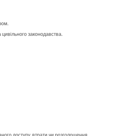
ром.
а цивільного законодавства.
аного доступу, втрати чи розголошення.