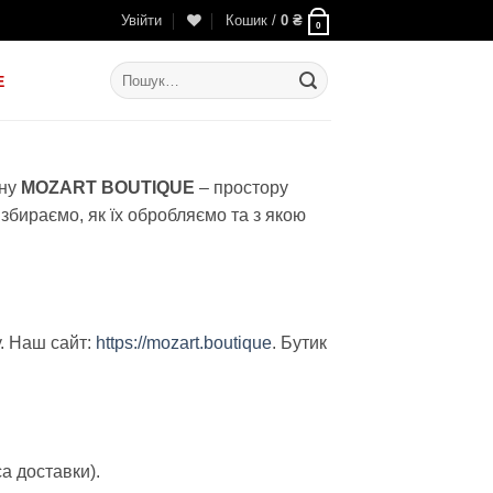
Увійти
Кошик /
0
₴
0
Шукати:
E
ину
MOZART BOUTIQUE
– простору
и збираємо, як їх обробляємо та з якою
у. Наш сайт:
https://mozart.boutique
. Бутик
а доставки).