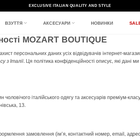
EXCLUSIVE ITALIAN QUALITY AND STYLE
ВЗУТТЯ
АКСЕСУАРИ
НОВИНКИ
SAL
йності MOZART BOUTIQUE
ахист персональних даних усіх відвідувачів інтернет-магаз
у з Італії
. Ця політика конфіденційності описує, які дані м
н чоловічого італійського одягу та аксесуарів преміум-клас
івська, 13.
формлення замовлення (ім’я, контактний номер, email, адрес