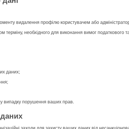
 дані
о моменту видалення профілю користувачем або адміністрато
м терміну, необхідного для виконання вимог податкового т
их даних;
ння;
 у випадку порушення ваших прав.
 даних
анізаційні заходи для захисту ваших даних від несанкціонов