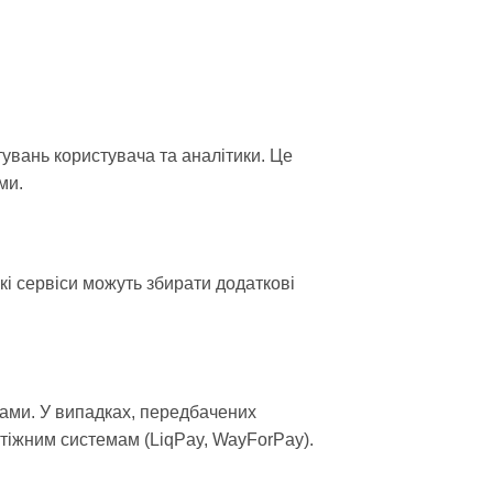
увань користувача та аналітики. Це
ми.
кі сервіси можуть збирати додаткові
тами. У випадках, передбачених
тіжним системам (LiqPay, WayForPay).