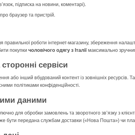
’язок, підписка на новини, коментарі).
про браузер та пристрій.
я правильної роботи інтернет-магазину, збереження налашт
бити покупки
чоловічого одягу з Італії
максимально зручни
 сторонні сервіси
ння або інший вбудований контент із зовнішніх ресурсів. Та
асними політиками конфіденційності.
шими даними
ючно для обробки замовлень та зворотного зв’язку з клієн
же бути передана службам доставки («Нова Пошта») чи пла