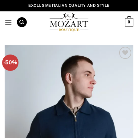
Пропустити
EXCLUSIVE ITALIAN QUALITY AND STYLE
0
-50%
Додати
до
списку
бажань!