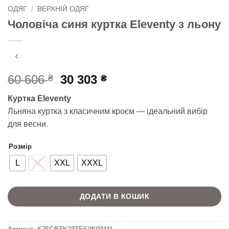
ОДЯГ
/
ВЕРХНІЙ ОДЯГ
Чоловіча синя куртка Eleventy з льону
Оригінальна
Поточна
60 606
30 303
₴
₴
ціна:
ціна:
Куртка Eleventy
60
30
Льняна куртка з класичним кроєм — ідеальний вибір
606 ₴.
303 ₴.
для весни.
Розмір
L
XL
XXL
XXXL
ДОДАТИ В КОШИК