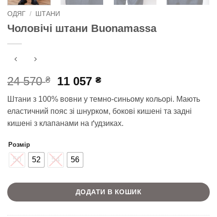
ОДЯГ
/
ШТАНИ
Чоловічі штани Buonamassa
Оригінальна
Поточна
24 570
11 057
₴
₴
ціна:
ціна:
Штани з 100% вовни у темно-синьому кольорі. Мають
24
11
еластичний пояс зі шнурком, бокові кишені та задні
570 ₴.
057 ₴.
кишені з клапанами на ґудзиках.
Розмір
50
52
54
56
ДОДАТИ В КОШИК