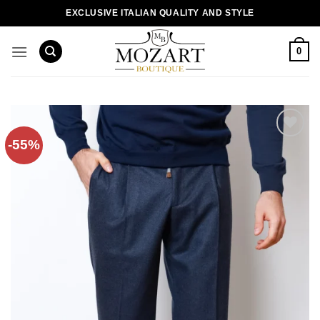
Пропустити
EXCLUSIVE ITALIAN QUALITY AND STYLE
0
-55%
Додати
до
списку
бажань!