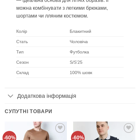
— ідеальна основа для літніх образів. Її
можна комбінувати з легкими брюками,
шортами чи лляним костюмом.
Колір
Блакитний
Стать
Чоловіча
Тип
Футболка
Сезон
S/S’25
Склад
100% шовк
Додаткова інформація
СУПУТНІ ТОВАРИ
-60%
-60%
Додати
Додати