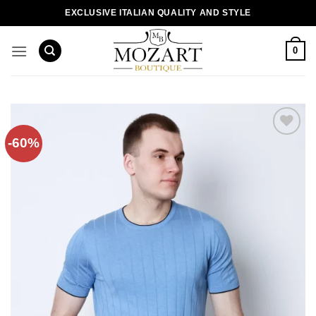
Пропустити
EXCLUSIVE ITALIAN QUALITY AND STYLE
0
-60%
Додати
до
списку
бажань!