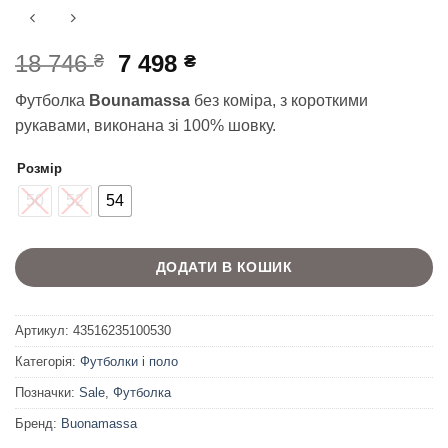
Оригінальна
Поточна
18 746
7 498
₴
₴
ціна:
ціна:
Футболка
Bounamassa
без коміра, з короткими
18
7
рукавами, виконана зі 100% шовку.
746 ₴.
498 ₴.
Розмір
50
52
54
ДОДАТИ В КОШИК
Артикул:
43516235100530
Категорія:
Футболки і поло
Позначки:
Sale
,
Футболка
Бренд:
Buonamassa