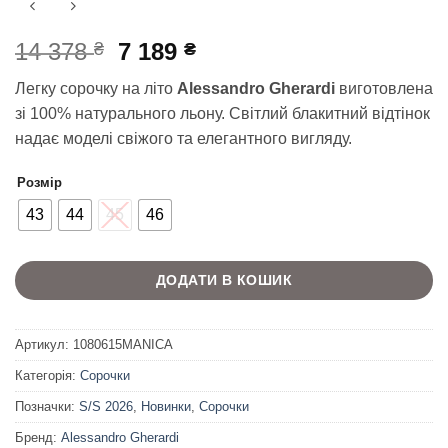
Оригінальна
Поточна
14 378
7 189
₴
₴
ціна:
ціна:
Легку сорочку на літо
Alessandro Gherardi
виготовлена
14
7
зі 100% натурального льону. Світлий блакитний відтінок
378 ₴.
189 ₴.
надає моделі свіжого та елегантного вигляду.
Розмір
43
44
45
46
ДОДАТИ В КОШИК
Артикул:
1080615MANICA
Категорія:
Сорочки
Позначки:
S/S 2026
,
Новинки
,
Сорочки
Бренд:
Alessandro Gherardi