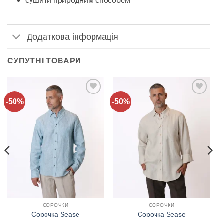
сушити природним способом
Додаткова інформація
СУПУТНІ ТОВАРИ
-50%
-50%
Додати
Додати
до
до
списку
списку
бажань!
бажань!
СОРОЧКИ
СОРОЧКИ
Сорочка Sease
Сорочка Sease