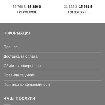
на
Оригінальна
Поточна
Оригінальна
Поточн
32 760
₴
16 380
₴
31 122
₴
15 561
₴
ціна:
ціна:
ціна:
ціна:
L
XL
XXL
XXXL
L
XL
XXL
XXXL
32
16
31
15
760 ₴.
380 ₴.
122 ₴.
561 ₴.
ІНФОРМАЦІЯ
Про нас
Доставка та оплата
Обмін та повернення
Правила та умови
Політика конфіденційності
НАШІ ПОСЛУГИ