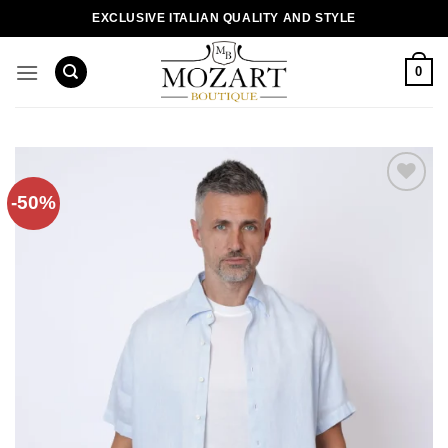
Пропустити
EXCLUSIVE ITALIAN QUALITY AND STYLE
0
-50%
Додати
до
списку
бажань!