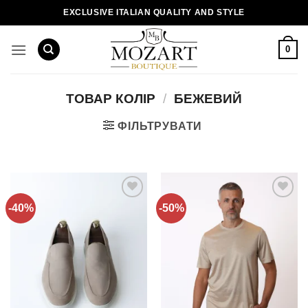
Пропустити
EXCLUSIVE ITALIAN QUALITY AND STYLE
0
ТОВАР КОЛІР
/
БЕЖЕВИЙ
ФІЛЬТРУВАТИ
-40%
-50%
Додати
Додати
до
до
списку
списку
бажань!
бажань!