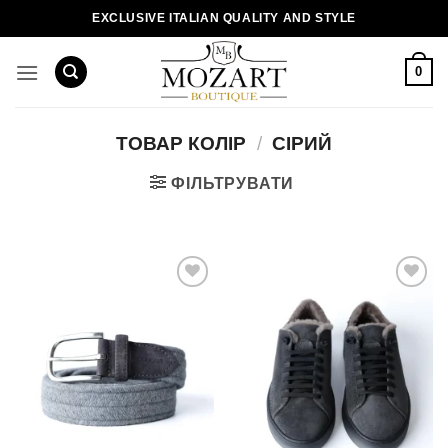
Пропустити
EXCLUSIVE ITALIAN QUALITY AND STYLE
0
ТОВАР КОЛІР
/
СІРИЙ
ФІЛЬТРУВАТИ
Додати
Додати
до
до
списку
списку
бажань!
бажань!