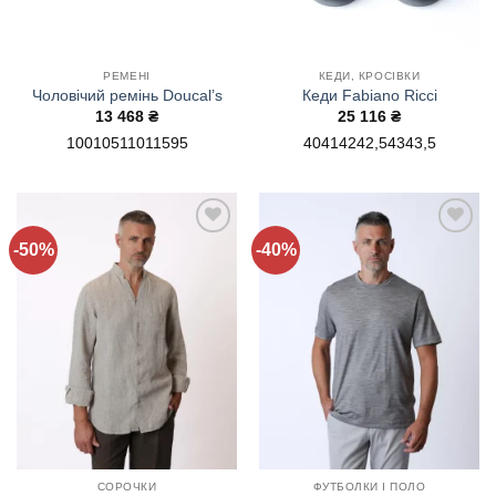
РЕМЕНІ
КЕДИ, КРОСІВКИ
Чоловічий ремінь Doucal’s
Кеди Fabiano Ricci
13 468
₴
25 116
₴
100
105
110
115
95
40
41
42
42,5
43
43,5
-50%
-40%
Додати
Додати
до
до
списку
списку
бажань!
бажань!
СОРОЧКИ
ФУТБОЛКИ І ПОЛО