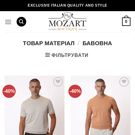
Пропустити
EXCLUSIVE ITALIAN QUALITY AND STYLE
0
ТОВАР МАТЕРІАЛ
/
БАВОВНА
ФІЛЬТРУВАТИ
-40%
-40%
Додати
Додати
до
до
списку
списку
бажань!
бажань!