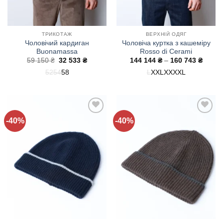
ТРИКОТАЖ
ВЕРХНІЙ ОДЯГ
Чоловічий кардиган
Чоловіча куртка з кашеміру
Buonamassa
Rosso di Cerami
Оригінальна
Поточна
Діапа
59 150
₴
32 533
₴
144 144
₴
–
160 743
₴
ціна:
ціна:
цін:
52
54
58
L
XXL
XXXXL
59
32
від
150 ₴.
533 ₴.
144
144 ₴
до
160
743 ₴
-40%
-40%
Додати
Додати
до
до
списку
списку
бажань!
бажань!