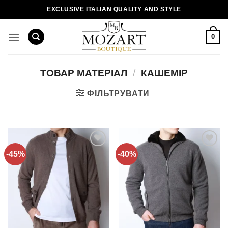
Пропустити
EXCLUSIVE ITALIAN QUALITY AND STYLE
0
ТОВАР МАТЕРІАЛ
/
КАШЕМІР
ФІЛЬТРУВАТИ
-45%
-40%
Додати
Додати
до
до
списку
списку
бажань!
бажань!