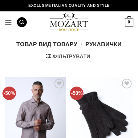
Пропустити
EXCLUSIVE ITALIAN QUALITY AND STYLE
0
ТОВАР ВИД ТОВАРУ
/
РУКАВИЧКИ
ФІЛЬТРУВАТИ
-50%
-50%
Додати
Додати
до
до
списку
списку
бажань!
бажань!