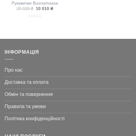
Рукавички Buonamassa
Оригінальна
Поточна
20 020
₴
10 010
₴
ціна:
ціна:
10
9
9,5
20
10
020 ₴.
010 ₴.
ІНФОРМАЦІЯ
Про нас
Доставка та оплата
Обмін та повернення
Правила та умови
Політика конфіденційності