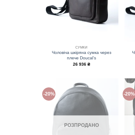
СУМКИ
Чоловіча шкіряна сумка через
Ч
плече Doucal’s
26 936
₴
-20%
-20%
Додати
до
списку
бажань!
РОЗПРОДАНО