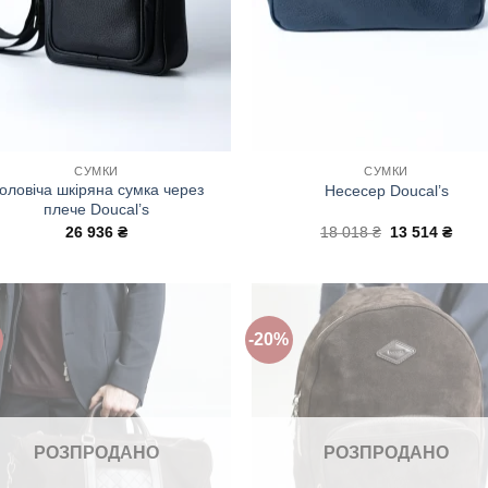
СУМКИ
СУМКИ
оловіча шкіряна сумка через
Несесер Doucal’s
плече Doucal’s
Оригінальна
Пото
26 936
₴
18 018
₴
13 514
₴
ціна:
ціна:
18
13
018 ₴.
514 ₴
-20%
Додати
Дода
до
до
списку
спис
бажань!
бажа
РОЗПРОДАНО
РОЗПРОДАНО