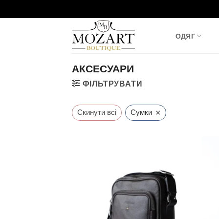
Пропустити
ОДЯГ
АКСЕСУАРИ
ФІЛЬТРУВАТИ
×
Скинути всі
Сумки
Додати
до
списку
бажань!