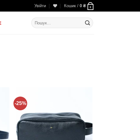
Увійти
Кошик /
0
₴
0
Шукати:
E
-25%
ти
Додати
до
ку
списку
нь!
бажань!