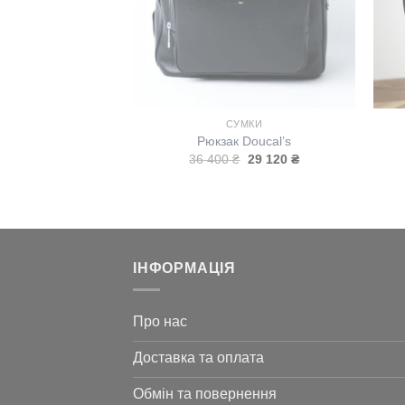
СУМКИ
Рюкзак Doucal’s
Оригінальна
Поточна
36 400
₴
29 120
₴
ціна:
ціна:
36
29
400 ₴.
120 ₴.
ІНФОРМАЦІЯ
Про нас
Доставка та оплата
Обмін та повернення