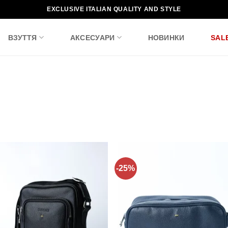
EXCLUSIVE ITALIAN QUALITY AND STYLE
ВЗУТТЯ
АКСЕСУАРИ
НОВИНКИ
SAL
-25%
Додати
Дода
до
до
списку
спис
бажань!
бажа