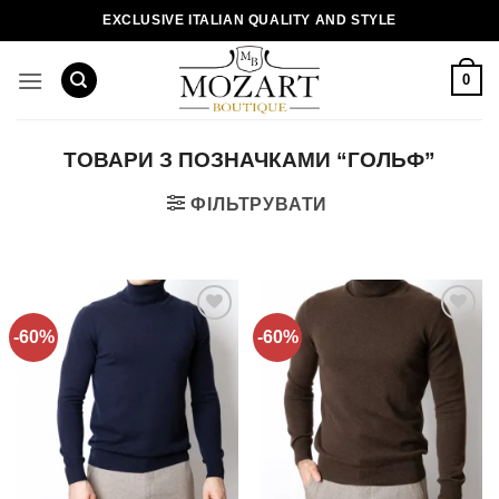
Пропустити
EXCLUSIVE ITALIAN QUALITY AND STYLE
0
ТОВАРИ З ПОЗНАЧКАМИ “ГОЛЬФ”
ФІЛЬТРУВАТИ
-60%
-60%
Додати
Додати
до
до
списку
списку
бажань!
бажань!