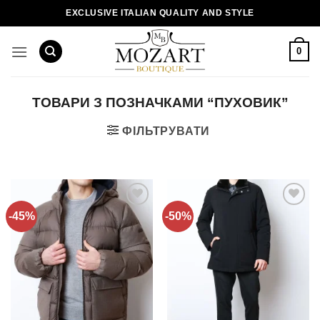
Пропустити
EXCLUSIVE ITALIAN QUALITY AND STYLE
0
ТОВАРИ З ПОЗНАЧКАМИ “ПУХОВИК”
ФІЛЬТРУВАТИ
-45%
-50%
Додати
Додати
до
до
списку
списку
бажань!
бажань!