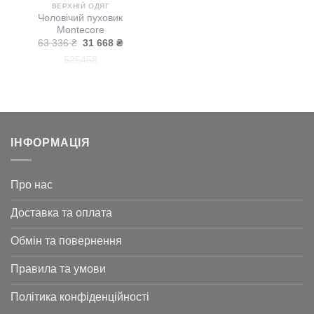
ВЕРХНІЙ ОДЯГ
Чоловічий пуховик
Montecore
Оригінальна
Поточна
63 336
₴
31 668
₴
ціна:
ціна:
52
54
58
63
31
336 ₴.
668 ₴.
ІНФОРМАЦІЯ
Про нас
Доставка та оплата
Обмін та повернення
Правила та умови
Політика конфіденційності