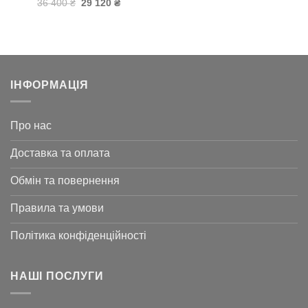
Оригінальна
Поточна
36 400
₴
29 120
₴
ціна:
ціна:
36
29
400 ₴.
120 ₴.
ІНФОРМАЦІЯ
Про нас
Доставка та оплата
Обмін та повернення
Правила та умови
Політика конфіденційності
НАШІ ПОСЛУГИ