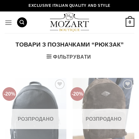
Пропустити
EXCLUSIVE ITALIAN QUALITY AND STYLE
0
ТОВАРИ З ПОЗНАЧКАМИ “РЮКЗАК”
ФІЛЬТРУВАТИ
-20%
-20%
Додати
Додати
до
до
списку
списку
бажань!
бажань!
РОЗПРОДАНО
РОЗПРОДАНО