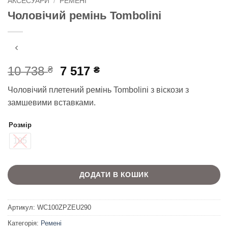
АКСЕСУАРИ
/
РЕМЕНІ
Чоловічий ремінь Tombolini
Оригінальна
Поточна
10 738
7 517
₴
₴
ціна:
ціна:
Чоловічий плетений ремінь Tombolini з віскози з
10
7
замшевими вставками.
738 ₴.
517 ₴.
Розмір
105
ДОДАТИ В КОШИК
Артикул:
WC100ZPZEU290
Категорія:
Ремені