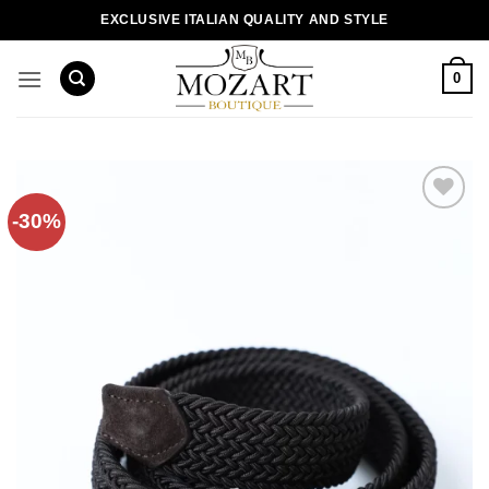
Пропустити
EXCLUSIVE ITALIAN QUALITY AND STYLE
0
-30%
Додати
до
списку
бажань!