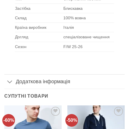
Застібка
Блискавка
Склад
100% вовна
Країна виробник
Італія
Догляд
спеціалізоване чищення
Сезон
F/W 25-26
Додаткова інформація
СУПУТНІ ТОВАРИ
-60%
-50%
Додати
Додати
до
до
списку
списку