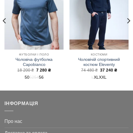
бажань!
бажань!
ФУТБОЛКИ І ПОЛО
КОСТЮМИ
Чоловіча футболка
Чоловічій спортивний
Capobianco
костюм Eleventy
на
Оригінальна
Поточна
Оригінальна
Поточн
18 200
₴
7 280
₴
74 480
₴
37 240
₴
ціна:
ціна:
ціна:
ціна:
50
52
54
56
L
XL
XXL
18
7
74
37
200 ₴.
280 ₴.
480 ₴.
240 ₴.
ІНФОРМАЦІЯ
Про нас