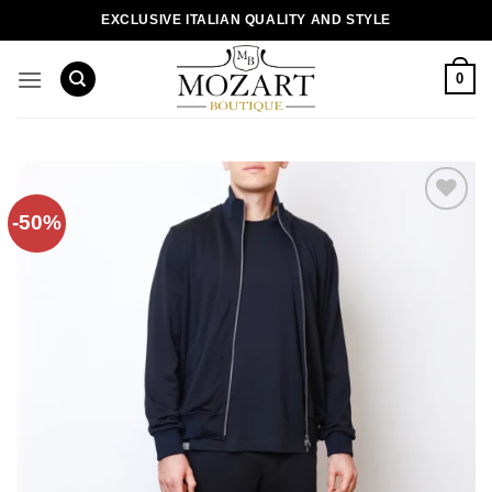
Пропустити
EXCLUSIVE ITALIAN QUALITY AND STYLE
0
-50%
Додати
до
списку
бажань!