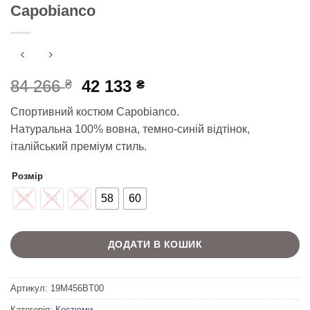
Capobianco
Оригінальна
Поточна
84 266
42 133
₴
₴
ціна:
ціна:
Спортивний костюм Capobianco.
84
42
Натуральна 100% вовна, темно-синій відтінок,
266 ₴.
133 ₴.
італійський преміум стиль.
Розмір
52
54
56
58
60
ДОДАТИ В КОШИК
Артикул:
19M456BT00
Категорія:
Костюми