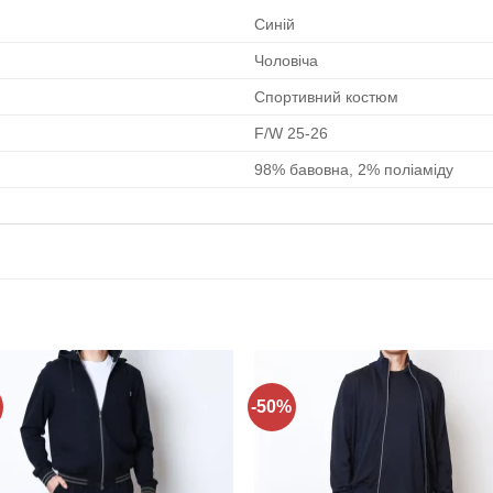
Синій
Чоловіча
Спортивний костюм
F/W 25-26
98% бавовна, 2% поліаміду
-50%
Додати
Дода
до
до
списку
спис
бажань!
бажа