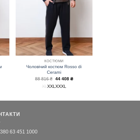
КОСТЮМИ
м
Чоловічий костюм Rosso di
Cerami
чна
Оригінальна
Поточна
88 816
₴
44 408
₴
ціна:
ціна:
XL
XXL
XXXL
88
44
.
816 ₴.
408 ₴.
НТАКТИ
380 63 451 1000