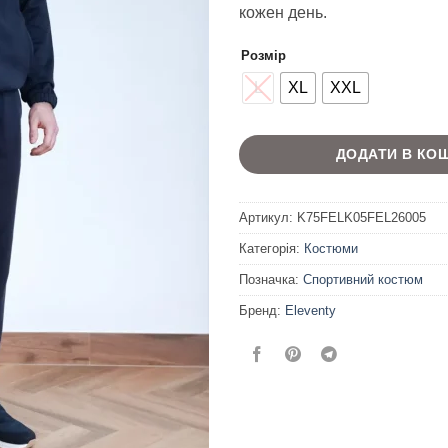
кожен день.
Розмір
L
XL
XXL
ДОДАТИ В КО
Артикул:
K75FELK05FEL26005
Категорія:
Костюми
Позначка:
Спортивний костюм
Бренд:
Eleventy