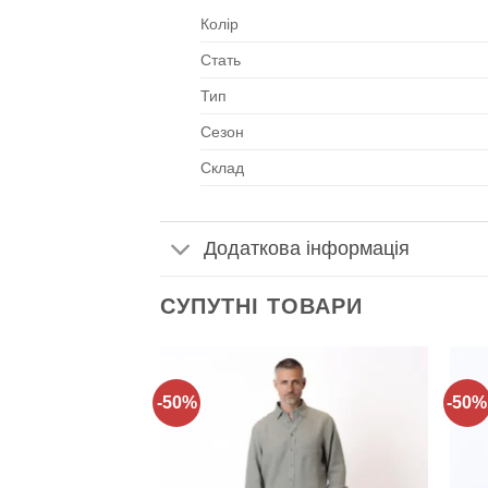
Колір
Стать
Тип
Сезон
Склад
Додаткова інформація
СУПУТНІ ТОВАРИ
-50%
-50%
Додати
Додати
до
до
списку
списку
бажань!
бажань!