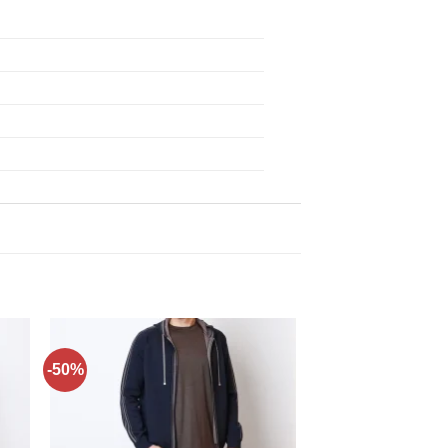
-50%
ти
Додати
до
ку
списку
нь!
бажань!