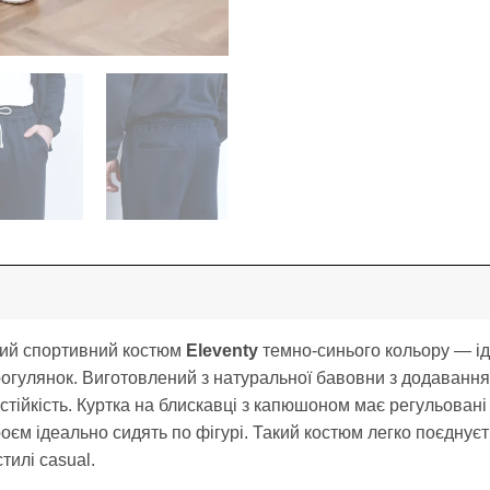
чий спортивний костюм
Eleventy
темно-синього кольору — ід
рогулянок. Виготовлений з натуральної бавовни з додавання
остійкість. Куртка на блискавці з капюшоном має регульовані 
оєм ідеально сидять по фігурі. Такий костюм легко поєднуєт
тилі casual.