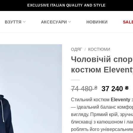
EXCLUSIVE ITALIAN QUALITY AND STYLE
ВЗУТТЯ
АКСЕСУАРИ
НОВИНКИ
SAL
ОДЯГ
/
КОСТЮМИ
Чоловічій спо
Додати
костюм Elevent
до
списку
бажань!
Оригіна
П
74 480
37 240
₴
₴
ціна:
ц
Стильний костюм
Eleventy
з
74
3
— ідеальний баланс комфор
480 ₴.
2
вигляду. Прямий крій, зручн
блискавці з капюшоном і ла
роблять його універсальни