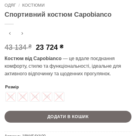
ОДЯГ
/
КОСТЮМИ
Спортивний костюм Capobianco
Оригінальна
Поточна
43 134
23 724
₴
₴
ціна:
ціна:
Костюм від Capobianco
— це вдале поєднання
43
23
комфорту, стилю та функціональності, ідеальне для
134 ₴.
724 ₴.
активного відпочинку та щоденних прогулянок.
Розмір
50
52
54
56
58
ДОДАТИ В КОШИК