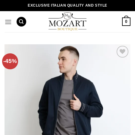
Пропустити
EXCLUSIVE ITALIAN QUALITY AND STYLE
0
-45%
Додати
до
списку
бажань!