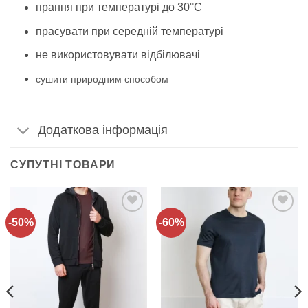
прання при температурі до 30°C
прасувати при середній температурі
не використовувати відбілювачі
сушити природним способом
Додаткова інформація
СУПУТНІ ТОВАРИ
-50%
-60%
Додати
Додати
до
до
списку
списку
бажань!
бажань!