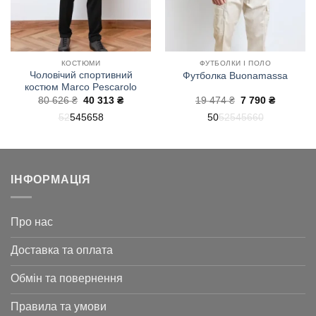
КОСТЮМИ
ФУТБОЛКИ І ПОЛО
Чоловічий спортивний
Футболка Buonamassa
костюм Marco Pescarolo
на
Оригінальна
Поточна
Оригінальна
Поточна
80 626
₴
40 313
₴
19 474
₴
7 790
₴
ціна:
ціна:
ціна:
ціна:
52
54
56
58
50
52
54
56
60
80
40
19
7
626 ₴.
313 ₴.
474 ₴.
790 ₴.
ІНФОРМАЦІЯ
Про нас
Доставка та оплата
Обмін та повернення
Правила та умови