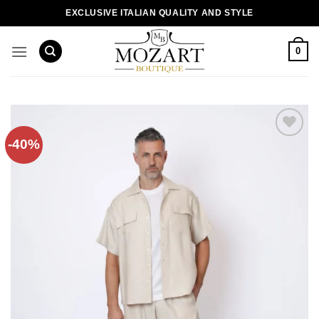
Пропустити
EXCLUSIVE ITALIAN QUALITY AND STYLE
0
-40%
Додати
до
списку
бажань!