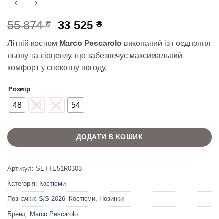
Оригінальна
Поточна
55 874
33 525
₴
₴
ціна:
ціна:
Літній костюм
Marco Pescarolo
виконаний із поєднання
55
33
льону та ліоцеллу, що забезпечує максимальний
874 ₴.
525 ₴.
комфорт у спекотну погоду.
Розмір
48
50
52
54
ДОДАТИ В КОШИК
Артикул:
SETTE51R0303
Категорія:
Костюми
Позначки:
S/S 2026
,
Костюми
,
Новинки
Бренд:
Marco Pescarolo