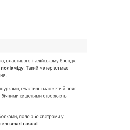
ю, властивого італійському бренду.
 поліаміду
. Такий матеріал має
ня.
нурками, еластичні манжети й пояс
 і бічними кишенями створюють
болками, поло або светрами у
стилі
smart casual
.