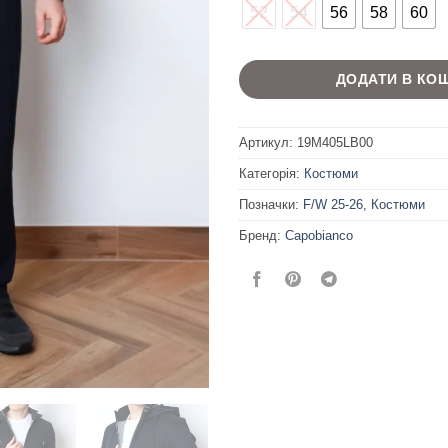
52
54
56
58
60
ДОДАТИ В КО
Артикул:
19M405LB00
Категорія:
Костюми
Позначки:
F/W 25-26
,
Костюми
Бренд:
Capobianco