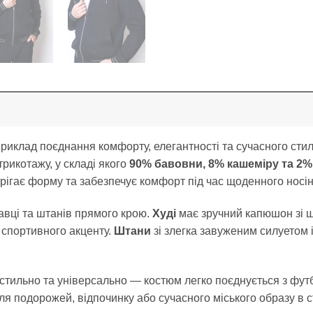
иклад поєднання комфорту, елегантності та сучасного стил
рикотажу, у складі якого
90% бавовни, 8% кашеміру та 2%
ерігає форму та забезпечує комфорт під час щоденного носін
кавці та штанів прямого крою.
Худі
має зручний капюшон зі ш
 спортивного акценту.
Штани
зі злегка завуженим силуетом
 стильно та універсально — костюм легко поєднується з фут
ля подорожей, відпочинку або сучасного міського образу в 