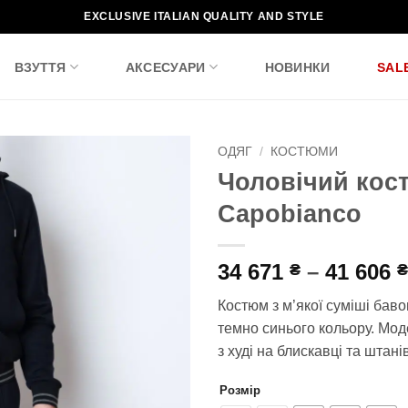
EXCLUSIVE ITALIAN QUALITY AND STYLE
ВЗУТТЯ
АКСЕСУАРИ
НОВИНКИ
SAL
ОДЯГ
/
КОСТЮМИ
Чоловічий кос
Додати
Capobianco
до
списку
бажань!
34 671
–
41 606
₴
₴
Костюм з м’якої суміші баво
темно синього кольору. Мод
з худі на блискавці та штан
Розмір