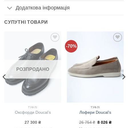
Додаткова інформація
СУПУТНІ ТОВАРИ
-70%
Додати
Додати
до
до
списку
списку
бажань!
бажань!
РОЗПРОДАНО
ТУФЛІ
ТУФЛІ
Оксфорди Doucal’s
Лофери Doucal’s
на
Оригінальна
Поточна
27 300
₴
26 754
₴
8 026
₴
ціна:
ціна: