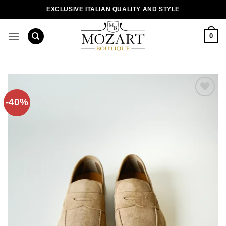
Пропустити
EXCLUSIVE ITALIAN QUALITY AND STYLE
0
-40%
Додати
до
списку
бажань!