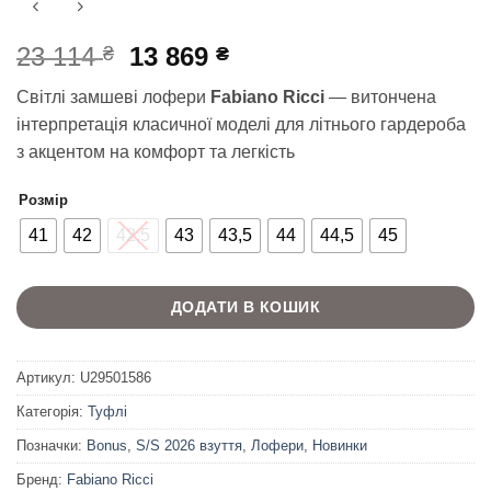
Оригінальна
Поточна
23 114
13 869
₴
₴
ціна:
ціна:
Світлі замшеві лофери
Fabiano Ricci
— витончена
23
13
інтерпретація класичної моделі для літнього гардероба
114 ₴.
869 ₴.
з акцентом на комфорт та легкість
Розмір
41
42
42,5
43
43,5
44
44,5
45
ДОДАТИ В КОШИК
Артикул:
U29501586
Категорія:
Туфлі
Позначки:
Bonus
,
S/S 2026 взуття
,
Лофери
,
Новинки
Бренд:
Fabiano Ricci