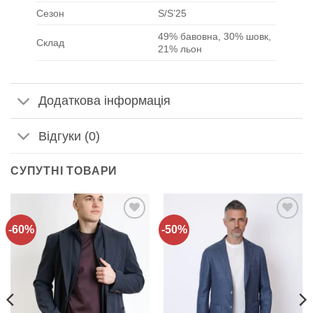
Сезон
S/S’25
49% бавовна, 30% шовк,
Склад
21% льон
Додаткова інформація
Відгуки (0)
СУПУТНІ ТОВАРИ
-60%
-50%
Додати
Додати
до
до
списку
списку
бажань!
бажань!