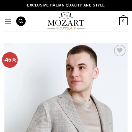
Пропустити
EXCLUSIVE ITALIAN QUALITY AND STYLE
0
-45%
Додати
до
списку
бажань!