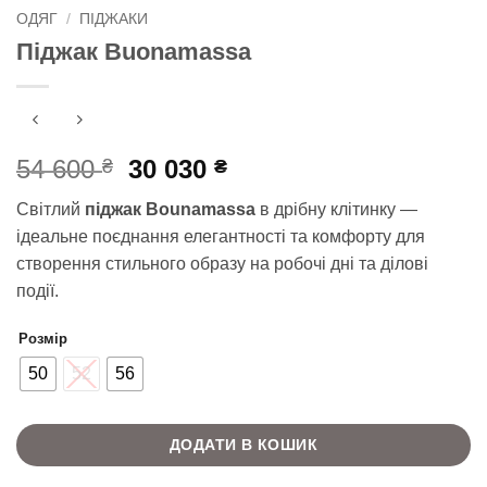
ОДЯГ
/
ПІДЖАКИ
Піджак Buonamassa
Оригінальна
Поточна
54 600
30 030
₴
₴
ціна:
ціна:
Світлий
піджак Bounamassa
в дрібну клітинку —
54
30
ідеальне поєднання елегантності та комфорту для
600 ₴.
030 ₴.
створення стильного образу на робочі дні та ділові
події.
Розмір
50
52
56
ДОДАТИ В КОШИК