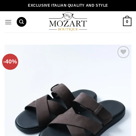
Пропустити
EXCLUSIVE ITALIAN QUALITY AND STYLE
0
-40%
Додати
до
списку
бажань!