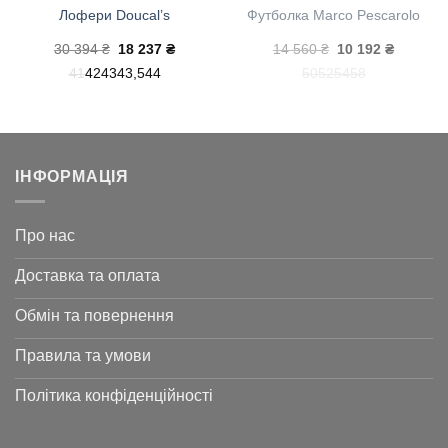
Лофери Doucal’s
Футболка Marco Pescarolo
на
Оригінальна
Поточна
Оригінальна
Поточн
30 394
₴
18 237
₴
14 560
₴
10 192
₴
ціна:
ціна:
ціна:
ціна:
41
42
43
43,5
44
50
52
54
58
30
18
14
10
394 ₴.
237 ₴.
560 ₴.
192 ₴.
ІНФОРМАЦІЯ
Про нас
Доставка та оплата
Обмін та повернення
Правила та умови
Політика конфіденційності