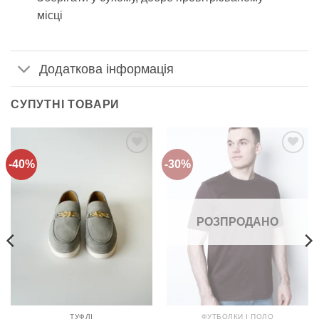
місці
Додаткова інформація
СУПУТНІ ТОВАРИ
-40%
-30%
Додати
Додати
до
до
списку
списку
бажань!
бажань!
РОЗПРОДАНО
ТУФЛІ
ФУТБОЛКИ І ПОЛО