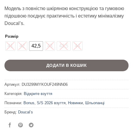
ціна:
ціна:
Модель з повністю шкіряною конструкцією та гумовою
22
13
підошвою поєднує практичність і естетику мінімалізму
932 ₴.
760 ₴.
Doucal’s.
Розмір
41
42
42,5
43
43,5
44
ДОДАТИ В КОШИК
Артикул:
DU3299MYKOUF249NN06
Категорія:
Відкрите взуття
Позначки:
Bonus
,
S/S 2026 взуття
,
Новинки
,
Шльопанці
Бренд:
Doucal’s