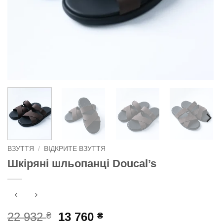
ВЗУТТЯ
/
ВІДКРИТЕ ВЗУТТЯ
Шкіряні шльопанці Doucal’s
Оригінальна
Поточна
22 932
13 760
₴
₴