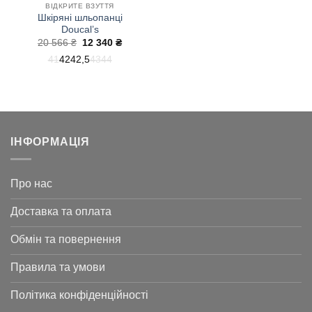
ВІДКРИТЕ ВЗУТТЯ
Шкіряні шльопанці
Doucal’s
Оригінальна
Поточна
20 566
₴
12 340
₴
ціна:
ціна:
41
42
42,5
43
44
20
12
566 ₴.
340 ₴.
ІНФОРМАЦІЯ
Про нас
Доставка та оплата
Обмін та повернення
Правила та умови
Політика конфіденційності