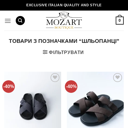
Пропустити
EXCLUSIVE ITALIAN QUALITY AND STYLE
0
ТОВАРИ З ПОЗНАЧКАМИ “ШЛЬОПАНЦІ”
ФІЛЬТРУВАТИ
-40%
-40%
Додати
Додати
до
до
списку
списку
бажань!
бажань!