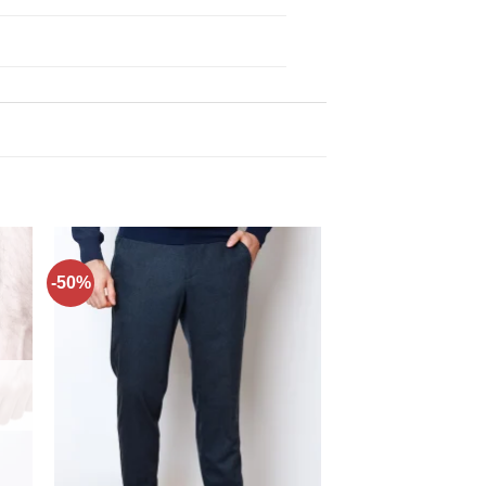
-50%
ти
Додати
до
ку
списку
нь!
бажань!