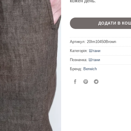
кожен день.
ДОДАТИ В КО
Артикул:
20Im10450Brown
Категорія:
Штани
Позначка:
Штани
Бренд:
Berwich