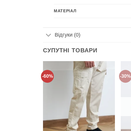
МАТЕРІАЛ
Відгуки (0)
СУПУТНІ ТОВАРИ
-60%
-30%
Додати
Додати
до
до
списку
списку
бажань!
бажань!