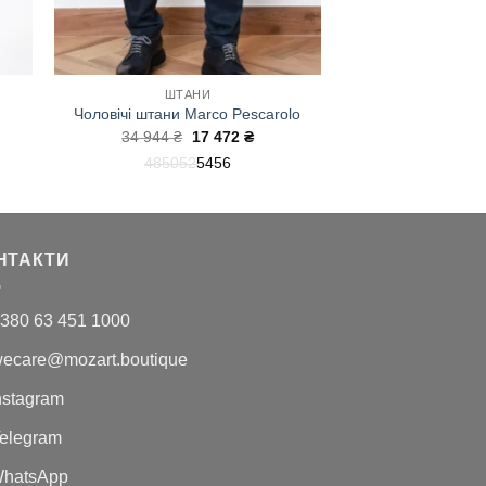
ШТАНИ
Чоловічі штани Marco Pescarolo
чна
Оригінальна
Поточна
34 944
₴
17 472
₴
ціна:
ціна:
48
50
52
54
56
34
17
.
944 ₴.
472 ₴.
НТАКТИ
380 63 451 1000
ecare@mozart.boutique
nstagram
elegram
hatsApp