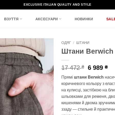
EXCLUSIVE ITALIAN QUALITY AND STYLE
ВЗУТТЯ
АКСЕСУАРИ
НОВИНКИ
SAL
ОДЯГ
/
ШТАНИ
Штани Berwich
Додати
до
списку
Оригіна
По
17 472
6 989
₴
₴
бажань!
ціна:
ці
Прямі
штани Berwich
наси
17
6
коричневого кольору з ела
472 ₴.
98
на кулисці, застібкою на бли
шльовками для ременя, дв
кишенями й двома зручним
ззаду — стильне й практичн