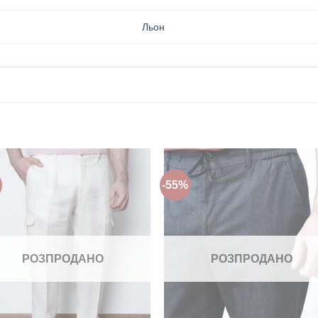
Льон
-55%
Додати
Дода
до
до
списку
спис
бажань!
бажа
РОЗПРОДАНО
РОЗПРОДАНО