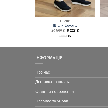
АНИ
ШТАНИ
ани Buonamassa
Штани Eleventy
Оригінальна
Поточна
Оригінальна
Поточна
11 057
₴
20 566
₴
8 227
₴
ціна:
ціна:
ціна:
ціна:
2
54
56
33
34
36
24
11
20
8
570 ₴.
057 ₴.
566 ₴.
227 ₴.
ІНФОРМАЦІЯ
Про нас
Доставка та оплата
Обмін та повернення
Правила та умови