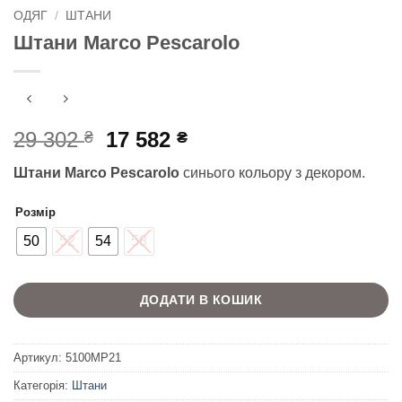
ОДЯГ
/
ШТАНИ
Штани Marco Pescarolo
Оригінальна
Поточна
29 302
17 582
₴
₴
ціна:
ціна:
Штани Marco Pescarolo
синього кольору з декором.
29
17
302 ₴.
582 ₴.
Розмір
50
52
54
58
ДОДАТИ В КОШИК
Артикул:
5100MP21
Категорія:
Штани