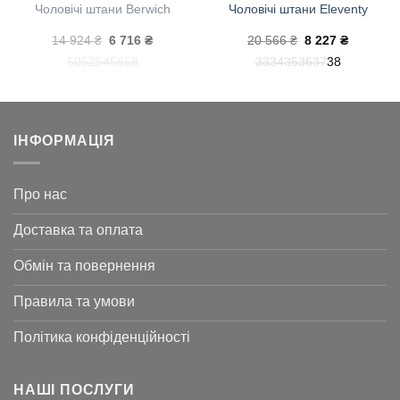
Чоловічі штани Berwich
Чоловічі штани Eleventy
на
Оригінальна
Поточна
Оригінальна
Поточна
14 924
₴
6 716
₴
20 566
₴
8 227
₴
ціна:
ціна:
ціна:
ціна:
50
52
54
56
58
33
34
35
36
37
38
14
6
20
8
924 ₴.
716 ₴.
566 ₴.
227 ₴.
ІНФОРМАЦІЯ
Про нас
Доставка та оплата
Обмін та повернення
Правила та умови
Політика конфіденційності
НАШІ ПОСЛУГИ