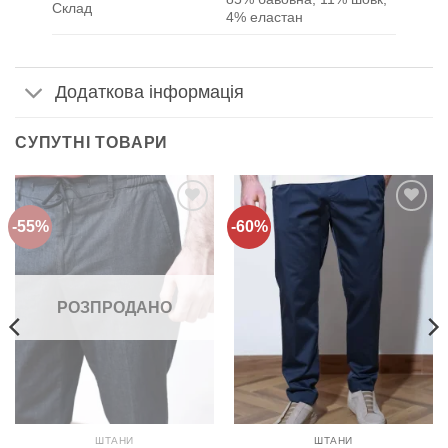
Склад
4% еластан
Додаткова інформація
СУПУТНІ ТОВАРИ
-55%
-60%
Додати
Додати
до
до
списку
списку
бажань!
бажань!
РОЗПРОДАНО
ШТАНИ
ШТАНИ