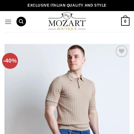
Пропустити
EXCLUSIVE ITALIAN QUALITY AND STYLE
0
-40%
Додати
до
списку
бажань!