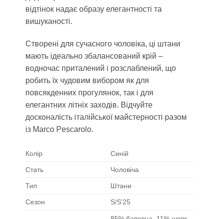
відтінок надає образу елегантності та
вишуканості.
Створені для сучасного чоловіка, ці штани
мають ідеально збалансований крій –
водночас приталений і розслаблений, що
робить їх чудовим вибором як для
повсякденних прогулянок, так і для
елегантних літніх заходів. Відчуйте
досконалість італійської майстерності разом
із Marco Pescarolo.
Колір
Синій
Стать
Чоловіча
Тип
Штани
Сезон
S/S’25
85% бавовна, 11% шовк,