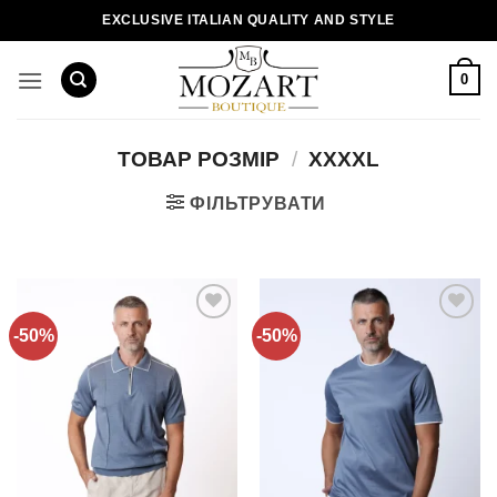
Пропустити
EXCLUSIVE ITALIAN QUALITY AND STYLE
0
ТОВАР РОЗМІР
/
XXXXL
ФІЛЬТРУВАТИ
-50%
-50%
Додати
Додати
до
до
списку
списку
бажань!
бажань!