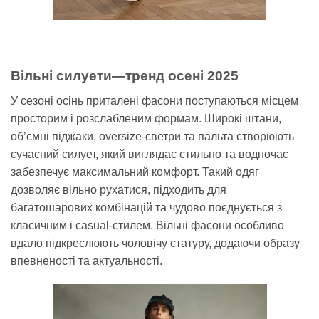
Вільні силуети—тренд осені 2025
У сезоні осінь приталені фасони поступаються місцем
просторим і розслабленим формам. Широкі штани,
об’ємні піджаки, oversize-светри та пальта створюють
сучасний силует, який виглядає стильно та водночас
забезпечує максимальний комфорт. Такий одяг
дозволяє вільно рухатися, підходить для
багатошарових комбінацій та чудово поєднується з
класичним і casual-стилем. Вільні фасони особливо
вдало підкреслюють чоловічу статуру, додаючи образу
впевненості та актуальності.