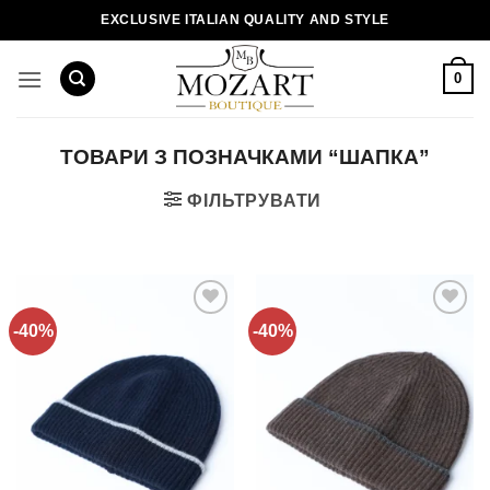
Пропустити
EXCLUSIVE ITALIAN QUALITY AND STYLE
0
ТОВАРИ З ПОЗНАЧКАМИ “ШАПКА”
ФІЛЬТРУВАТИ
-40%
-40%
Додати
Додати
до
до
списку
списку
бажань!
бажань!