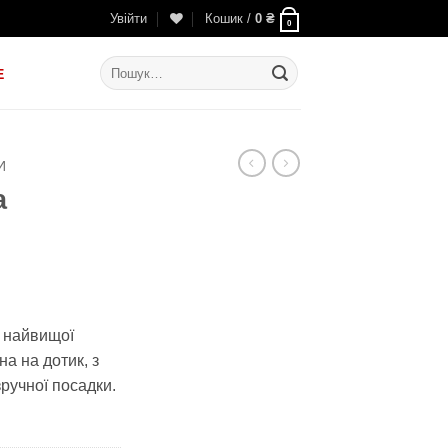
Увійти
Кошик /
0
₴
0
Шукати:
E
И
а
ьна
точна
а:
 найвищої
на на дотик, з
 ₴.
ручної посадки.