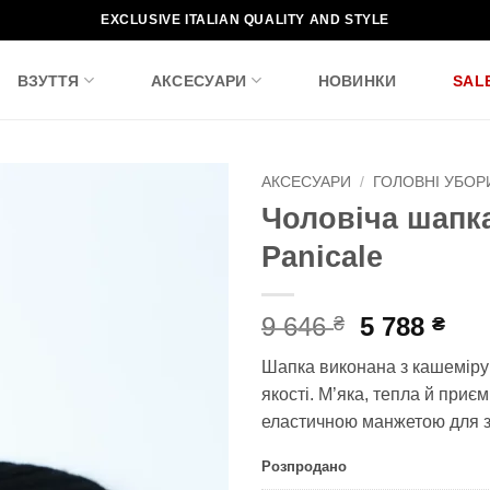
EXCLUSIVE ITALIAN QUALITY AND STYLE
ВЗУТТЯ
АКСЕСУАРИ
НОВИНКИ
SAL
АКСЕСУАРИ
/
ГОЛОВНІ УБОР
Чоловіча шапк
Додати
Panicale
до
списку
бажань!
Оригінал
По
9 646
5 788
₴
₴
ціна:
цін
Шапка виконана з кашеміру
9
5
якості. М’яка, тепла й приєм
646 ₴.
788
еластичною манжетою для з
Розпродано