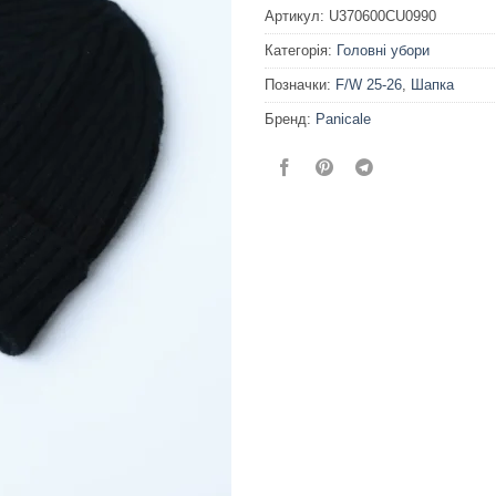
Артикул:
U370600CU0990
Категорія:
Головні убори
Позначки:
F/W 25-26
,
Шапка
Бренд:
Panicale