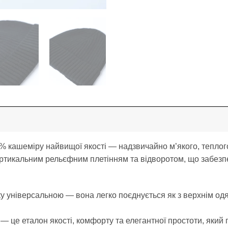
% кашеміру найвищої якості — надзвичайно м’якого, теплого
ертикальним рельєфним плетінням та відворотом, що забезп
 універсальною — вона легко поєднується як з верхнім одяго
— це еталон якості, комфорту та елегантної простоти, який