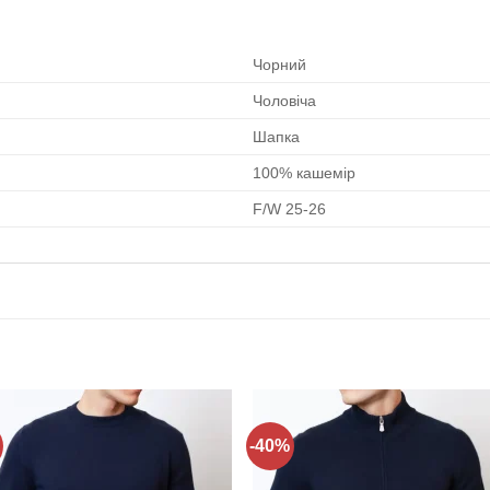
Чорний
Чоловіча
Шапка
100% кашемір
F/W 25-26
-40%
Додати
Дода
до
до
списку
спис