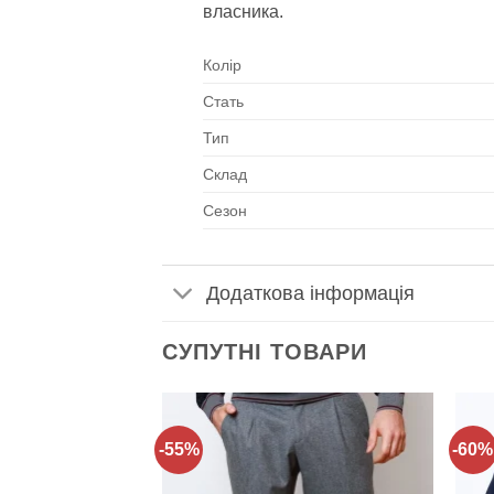
власника.
Колір
Стать
Тип
Склад
Сезон
Додаткова інформація
СУПУТНІ ТОВАРИ
-55%
-60%
Додати
Додати
до
до
списку
списку