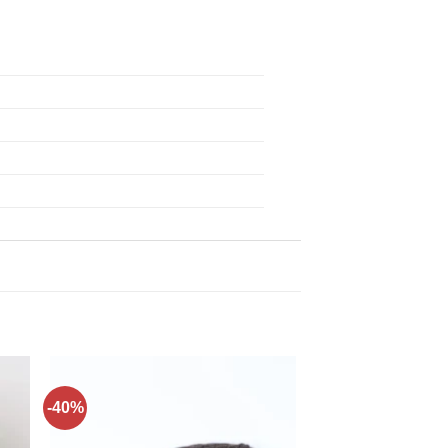
-40%
ти
Додати
до
ку
списку