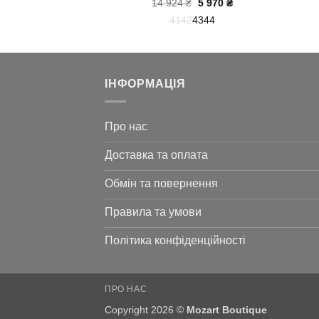
Оригінальна
Поточна
Оригінальна
Поточна
₴
8 827
₴
14 924
₴
5 970
₴
ціна:
ціна:
ціна:
ціна:
3
44
45
41
42
43
44
17
8
14
5
654 ₴.
827 ₴.
924 ₴.
970 ₴.
ІНФОРМАЦІЯ
Про нас
Доставка та оплата
Обмін та повернення
Правила та умови
Політика конфіденційності
ПРО НАС
Copyright 2026 ©
Mozart Boutique