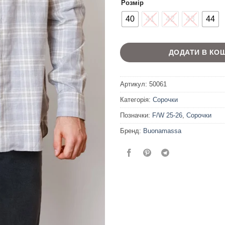
Розмір
40
41
42
43
44
ДОДАТИ В КО
Артикул:
50061
Категорія:
Сорочки
Позначки:
F/W 25-26
,
Сорочки
Бренд:
Buonamassa