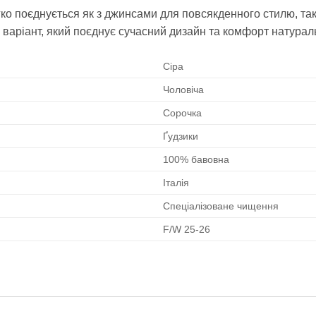
егко поєднується як з джинсами для повсякденного стилю, та
 варіант, який поєднує сучасний дизайн та комфорт натурал
Сіра
Чоловіча
Сорочка
Ґудзики
100% бавовна
Італія
Спеціалізоване чищення
F/W 25-26