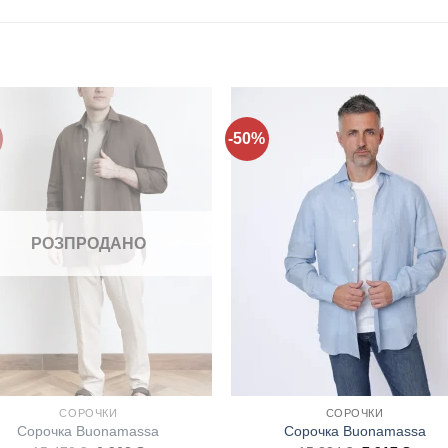
-50%
Додати
Дода
до
до
списку
спис
бажань!
бажа
РОЗПРОДАНО
СОРОЧКИ
СОРОЧКИ
Сорочка Buonamassa
Сорочка Buonamassa