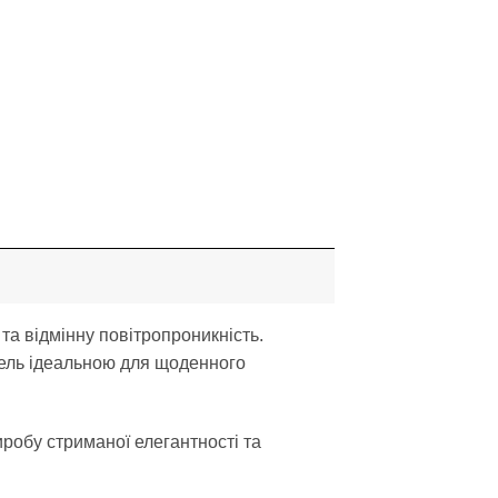
та відмінну повітропроникність.
дель ідеальною для щоденного
иробу стриманої елегантності та