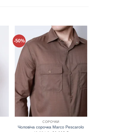
-50%
ти
Додати
до
ку
списку
нь!
бажань!
СОРОЧКИ
Чоловіча сорочка Marco Pescarolo