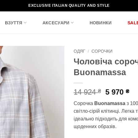
EXCLUSIVE ITALIAN QUALITY AND STYLE
ВЗУТТЯ
АКСЕСУАРИ
НОВИНКИ
SAL
ОДЯГ
/
СОРОЧКИ
Чоловіча соро
Додати
Buonamassa
до
списку
бажань!
Оригіна
По
14 924
5 970
₴
₴
ціна:
ці
Сорочка
Buonamassa
з 10
14
5
світло-сірій клітинці. Легка
924 ₴.
97
ідеально підходить для ко
щоденних образів.