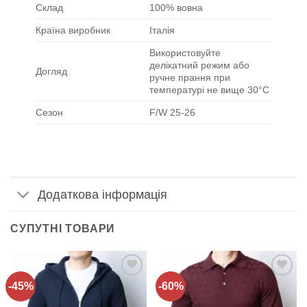
Склад
100% вовна
Країна виробник
Італія
Використовуйте
делікатний режим або
Догляд
ручне прання при
температурі не вище 30°C
Сезон
F/W 25-26
Додаткова інформація
СУПУТНІ ТОВАРИ
-45%
-60%
Додати
Додати
до
до
списку
списку