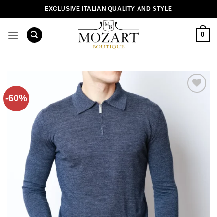
Пропустити
EXCLUSIVE ITALIAN QUALITY AND STYLE
0
-60%
Додати
до
списку
бажань!