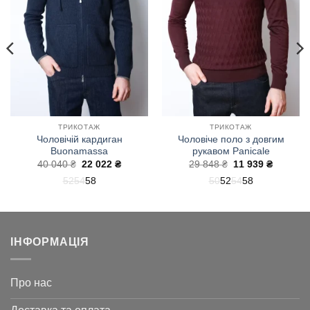
бажань!
бажань!
ТРИКОТАЖ
ТРИКОТАЖ
Чоловічій кардиган
Чоловіче поло з довгим
Buonamassa
рукавом Panicale
на
Оригінальна
Поточна
Оригінальна
Поточн
40 040
₴
22 022
₴
29 848
₴
11 939
₴
ціна:
ціна:
ціна:
ціна:
52
54
58
50
52
54
58
40
22
29
11
040 ₴.
022 ₴.
848 ₴.
939 ₴.
ІНФОРМАЦІЯ
Про нас