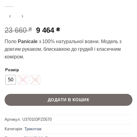
Оригінальна
Поточна
23 660
9 464
₴
₴
ціна:
ціна:
Поло
Panicale
з 100% натуральної вовни. Модель з
23
9
довгим рукавом, блискавкою до грудей і класичним
660 ₴.
464 ₴.
коміром.
Розмір
50
52
54
ДОДАТИ В КОШИК
Артикул:
U370103PZ0570
Категорія:
Трикотаж