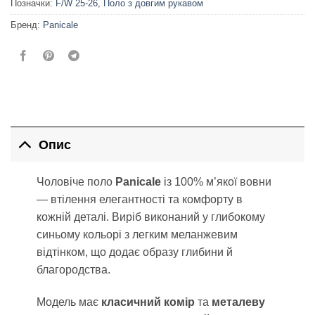
Позначки:
F/W 25-26
,
Поло з довгим рукавом
Бренд:
Panicale
Опис
Чоловіче поло
Panicale
із 100% м’якої вовни
— втілення елегантності та комфорту в
кожній деталі. Виріб виконаний у глибокому
синьому кольорі з легким меланжевим
відтінком, що додає образу глибини й
благородства.
Модель має
класичний комір
та
металеву