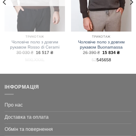
ТРИКОТАЖ
ТРИКОТАЖ
Чоловіче поло з довгим
Чоловіче поло з довгим
рукавом Rosso di Cerami
рукавом Buonamassa
на
Оригінальна
Поточна
Оригінальна
Поточн
30 030
₴
16 517
₴
26 390
₴
15 834
₴
ціна:
ціна:
ціна:
ціна:
M
XL
XXXL
52
54
56
58
30
16
26
15
030 ₴.
517 ₴.
390 ₴.
834 ₴.
ІНФОРМАЦІЯ
Про нас
Доставка та оплата
Обмін та повернення