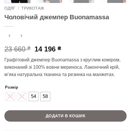
ОДЯГ
/
ТРИКОТАЖ
Чоловічий джемпер Buonamassa
Оригінальна
Поточна
23 660
14 196
₴
₴
ціна:
ціна:
Графітовий джемпер Buonamassa з круглим коміром,
23
14
виконаний зі 100% вовни мериноса. Лаконічний крій,
660 ₴.
196 ₴.
м’яка натуральна тканина та резинка на манжетах.
Розмір
50
52
54
58
ДОДАТИ В КОШИК