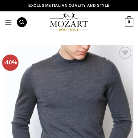
Пропустити
EXCLUSIVE ITALIAN QUALITY AND STYLE
0
-40%
Додати
до
списку
бажань!