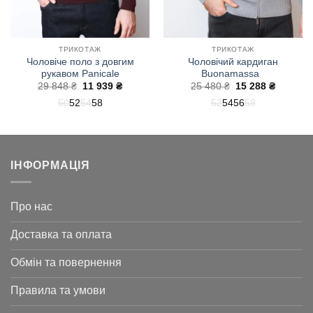
ТРИКОТАЖ
ТРИКОТАЖ
Чоловіче поло з довгим
Чоловічий кардиган
рукавом Panicale
Buonamassa
на
Оригінальна
Поточна
Оригінальна
Поточн
29 848
₴
11 939
₴
25 480
₴
15 288
₴
ціна:
ціна:
ціна:
ціна:
50
52
54
58
52
54
56
58
29
11
25
15
848 ₴.
939 ₴.
480 ₴.
288 ₴.
ІНФОРМАЦІЯ
Про нас
Доставка та оплата
Обмін та повернення
Правила та умови