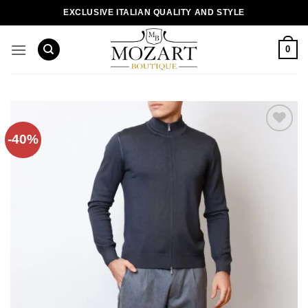
Пропустити
EXCLUSIVE ITALIAN QUALITY AND STYLE
0
-40%
Додати
до
списку
бажань!