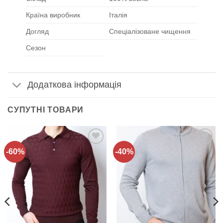
Країна виробник
Італія
Догляд
Спеціалізоване чищення
Сезон
Додаткова інформація
СУПУТНІ ТОВАРИ
-60%
-40%
Додати
Додати
до
до
списку
списку
бажань!
бажань!