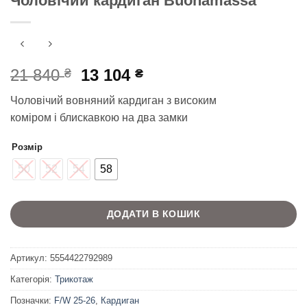
Чоловічий кардиган Buonamassa
Оригінальна
Поточна
21 840
13 104
₴
₴
ціна:
ціна:
Чоловічий вовняний кардиган з високим
21
13
коміром і блискавкою на два замки
840 ₴.
104 ₴.
Розмір
50
52
54
58
ДОДАТИ В КОШИК
Артикул:
5554422792989
Категорія:
Трикотаж
Позначки:
F/W 25-26
,
Кардиган