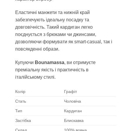
Еластичні манжети та нижній край
забезпечують ідеальну посадку та
довговічність. Такий кардиган легко
поєднується з брюками чи джинсами,
дозволяючи формувати як smart-casual, так і
повсякденні образи.
Купуючи
Bounamassa
, ви отримуєте
преміальну якість і практичність в
італійському стилі.
Колір
Графіт
Стать
Чоловіча
Тип
Кардиган
Застібка
Блискавка
Склад
100% вовна