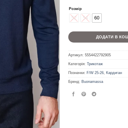
Розмір
52
54
60
ДОДАТИ В КО
Артикул:
5554422792905
Категорія:
Трикотаж
Позначки:
F/W 25-26
,
Кардиган
Бренд:
Buonamassa