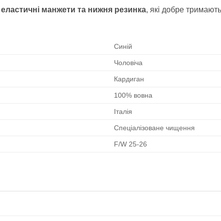
ь
еластичні манжети та нижня резинка
, які добре тримают
Синій
Чоловіча
Кардиган
100% вовна
Італія
Спеціалізоване чищення
F/W 25-26