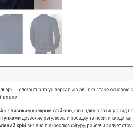
ьорі — елегантна та універсальна річ, яка стане основою с
ї вовни
.
йні з
високим коміром-стійкою
, що надійно захищає від ві
ігунками
дозволяє регулювати посадку та носити кардиган 
лений крій
вигідно підкреслює фігуру, роблячи силует стру