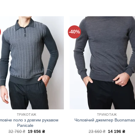
-40%
Додати
Дода
до
до
списку
спис
бажань!
бажа
ТРИКОТАЖ
ТРИКОТАЖ
ловіче поло з довгим рукавом
Чоловічий джемпер Buonamas
Panicale
Оригінальна
Поточна
Оригінальна
Пото
32 760
₴
19 656
₴
23 660
₴
14 196
₴