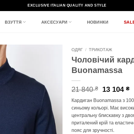
EXCLUSIVE ITALIAN QUALITY AND STYLE
ВЗУТТЯ
АКСЕСУАРИ
НОВИНКИ
SAL
ОДЯГ
/
ТРИКОТАЖ
Чоловічий кар
Додати
Buonamassa
до
списку
бажань!
Оригіна
П
21 840
13 104
₴
₴
ціна:
ц
Кардиган Buonamassa з 100
21
1
синьому кольорі. Має високи
840 ₴.
1
центральну блискавку з дво
приталений крій та еластич
пояс для зручності.