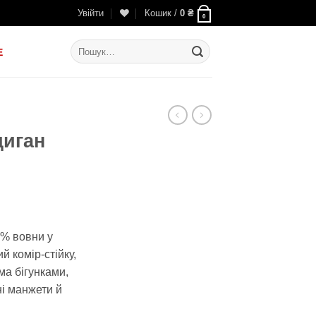
Увійти
Кошик /
0
₴
0
Шукати:
E
диган
льна
оточна
іна:
% вовни у
3
й комір-стійку,
04 ₴.
ма бігунками,
ні манжети й