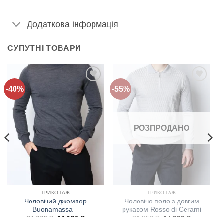
Додаткова інформація
СУПУТНІ ТОВАРИ
-40%
-55%
Додати
Додати
до
до
списку
списку
бажань!
бажань!
РОЗПРОДАНО
ТРИКОТАЖ
ТРИКОТАЖ
Чоловічий джемпер
Чоловіче поло з довгим
Buonamassa
рукавом Rosso di Cerami