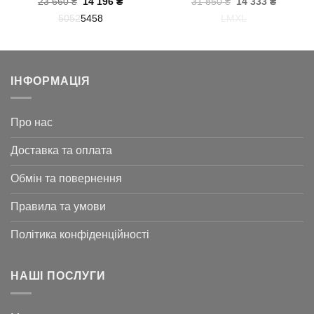
на
Оригінальна
Поточна
Оригінальна
Поточн
23 660
₴
14 196
₴
31 850
₴
14 333
₴
ціна:
ціна:
ціна:
ціна:
50
52
54
58
L
M
XL
23
14
31
14
660 ₴.
196 ₴.
850 ₴.
333 ₴.
ІНФОРМАЦІЯ
Про нас
Доставка та оплата
Обмін та повернення
Правила та умови
Політика конфіденційності
НАШІ ПОСЛУГИ