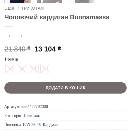
ОДЯГ
/
ТРИКОТАЖ
Чоловічий кардиган Buonamassa
Оригінальна
Поточна
21 840
13 104
₴
₴
ціна:
ціна:
Розмір
21
13
840 ₴.
104 ₴.
50
52
54
56
ДОДАТИ В КОШИК
Артикул:
5554422792308
Категорія:
Трикотаж
Позначки:
F/W 25-26
,
Кардиган