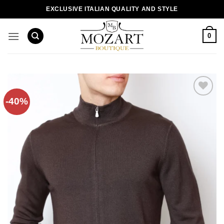
Пропустити
EXCLUSIVE ITALIAN QUALITY AND STYLE
0
-40%
Додати
до
списку
бажань!