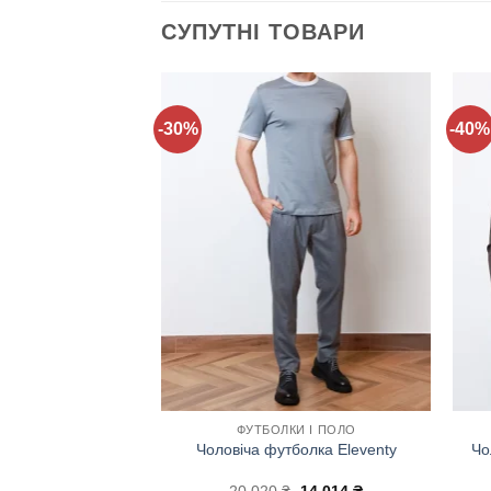
СУПУТНІ ТОВАРИ
-30%
-40%
Додати
Додати
до
до
списку
списку
бажань!
бажань!
КОТАЖ
ФУТБОЛКИ І ПОЛО
Чо
ветр Eleventy
Чоловіча футболка Eleventy
Оригінальна
Поточна
Оригінальна
Поточна