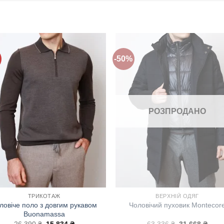
-50%
Додати
Дода
до
до
списку
спис
бажань!
бажа
РОЗПРОДАНО
ТРИКОТАЖ
ВЕРХНІЙ ОДЯГ
ловіче поло з довгим рукавом
Чоловічий пуховик Montecor
Buonamassa
Оригінальна
Поточна
Оригінальна
Пото