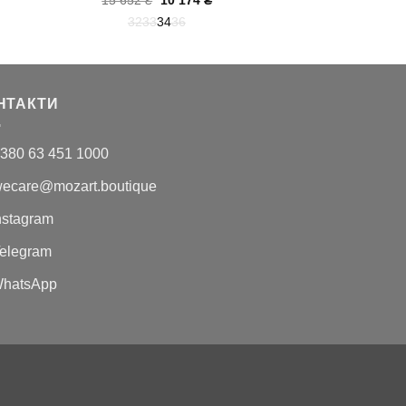
15 652
₴
10 174
₴
ціна:
ціна:
32
33
34
36
15
10
.
652 ₴.
174 ₴.
НТАКТИ
380 63 451 1000
ecare@mozart.boutique
nstagram
elegram
hatsApp