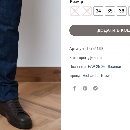
Розмір
32
33
34
35
36
ДОДАТИ В КО
Артикул:
T2754169
Категорія:
Джинси
Позначки:
F/W 25-26
,
Джинси
Бренд:
Richard J. Brown