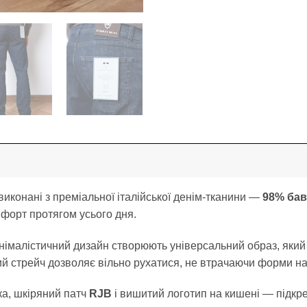
виконані з преміальної італійської денім-тканини —
98% бав
мфорт протягом усього дня.
мінімалістичний дизайн створюють універсальний образ, який
ий стрейч дозволяє вільно рухатися, не втрачаючи форми на
ка, шкіряний патч
RJB
і вишитий логотип на кишені — підкре