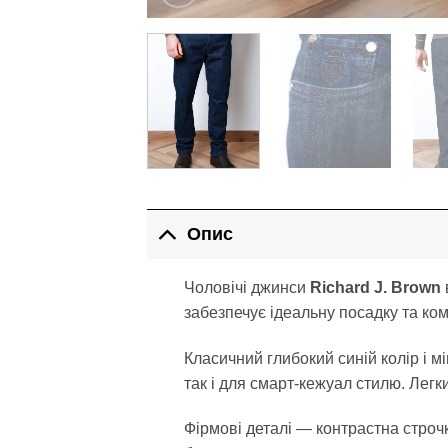
Опис
Чоловічі джинси
Richard J. Brown
забезпечує ідеальну посадку та ко
Класичний глибокий синій колір і 
так і для смарт-кежуал стилю. Легк
Фірмові деталі — контрастна строч