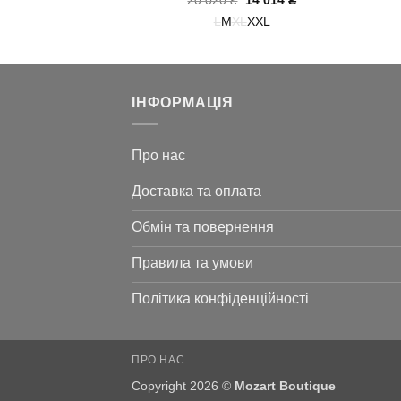
16 380
₴
20 020
₴
14 014
₴
ціна:
ціна:
ціна:
ціна:
L
XXXL
L
M
XL
XXL
40
16
20
14
950 ₴.
380 ₴.
020 ₴.
014 ₴.
ІНФОРМАЦІЯ
Про нас
Доставка та оплата
Обмін та повернення
Правила та умови
Політика конфіденційності
ПРО НАС
Copyright 2026 ©
Mozart Boutique