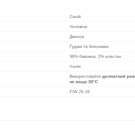
Синій
Чоловіча
Джинси
Ґудзик та блискавка
98% бавовна, 2% еластан
Італія
Використовуйте
делікатний ре
не вище 30°C
F/W 25-26