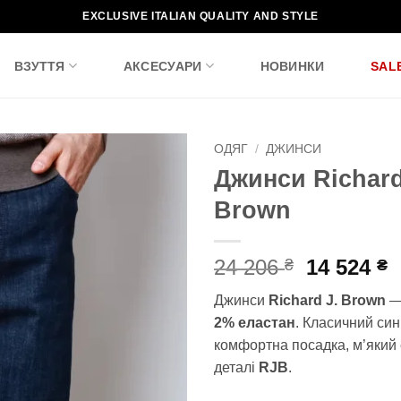
EXCLUSIVE ITALIAN QUALITY AND STYLE
ВЗУТТЯ
АКСЕСУАРИ
НОВИНКИ
SAL
ОДЯГ
/
ДЖИНСИ
Джинси Richard
Додати
Brown
до
списку
бажань!
Оригіна
П
24 206
14 524
₴
₴
ціна:
ц
Джинси
Richard J. Brown
24
1
2% еластан
. Класичний син
206 ₴.
5
комфортна посадка, м’який 
деталі
RJB
.