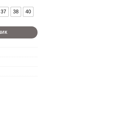
37
38
40
ШИК