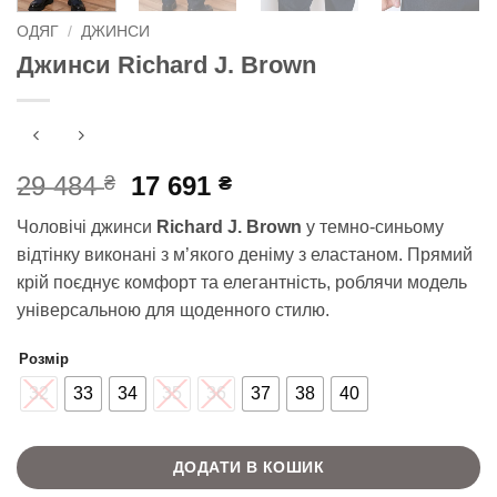
ОДЯГ
/
ДЖИНСИ
Джинси Richard J. Brown
Оригінальна
Поточна
29 484
17 691
₴
₴
ціна:
ціна:
Чоловічі джинси
Richard J. Brown
у темно-синьому
29
17
відтінку виконані з м’якого деніму з еластаном. Прямий
484 ₴.
691 ₴.
крій поєднує комфорт та елегантність, роблячи модель
універсальною для щоденного стилю.
Розмір
32
33
34
35
36
37
38
40
ДОДАТИ В КОШИК