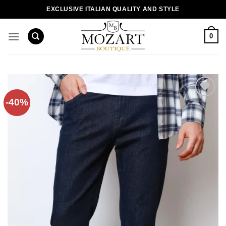
Пропустити
EXCLUSIVE ITALIAN QUALITY AND STYLE
0
-40%
Додати
до
списку
бажань!