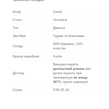
Колір
Синій
Стать
Чоловіча
Тип
Джинси
Застібка
Ґудзик та блискавка
90% бавовна, 10%
Склад
еластан
Країна виробник
Італія
Використовуйте
делікатний режим
або
Догляд
ручне прання при
температурі
не вище
30°C,
прати навиворіт
Сезон
F/W 25-26