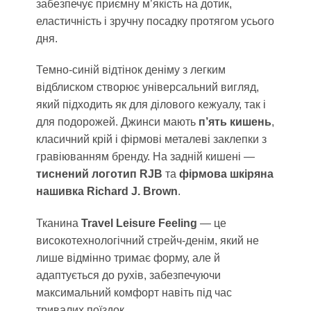
забезпечує приємну м’якість на дотик,
еластичність і зручну посадку протягом усього
дня.
Темно-синій відтінок деніму з легким
відблиском створює універсальний вигляд,
який підходить як для ділового кежуалу, так і
для подорожей. Джинси мають
п’ять кишень
,
класичний крій і фірмові металеві заклепки з
гравіюванням бренду. На задній кишені —
тиснений логотип RJB
та
фірмова шкіряна
нашивка Richard J. Brown
.
Тканина
Travel Leisure Feeling
— це
високотехнологічний стрейч-денім, який не
лише відмінно тримає форму, але й
адаптується до рухів, забезпечуючи
максимальний комфорт навіть під час
тривалих поїздок.