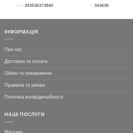
ціна:
ціна:
ціна:
ціна:
32
33
34
35
36
37
38
40
33
34
36
38
24
14
14
5
206 ₴.
524 ₴.
742 ₴.
897 ₴.
ІНФОРМАЦІЯ
Про нас
Доставка та оплата
Обмін та повернення
Правила та умови
Політика конфіденційності
НАШІ ПОСЛУГИ
Магазин