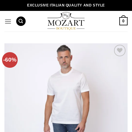
Пропустити
EXCLUSIVE ITALIAN QUALITY AND STYLE
0
-60%
Додати
до
списку
бажань!