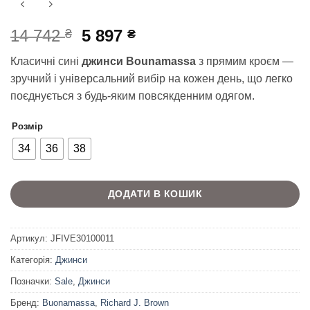
Оригінальна
Поточна
14 742
5 897
₴
₴
ціна:
ціна:
Класичні сині
джинси Bounamassa
з прямим кроєм —
14
5
зручний і універсальний вибір на кожен день, що легко
742 ₴.
897 ₴.
поєднується з будь-яким повсякденним одягом.
Розмір
34
36
38
ДОДАТИ В КОШИК
Артикул:
JFIVE30100011
Категорія:
Джинси
Позначки:
Sale
,
Джинси
Бренд:
Buonamassa
,
Richard J. Brown