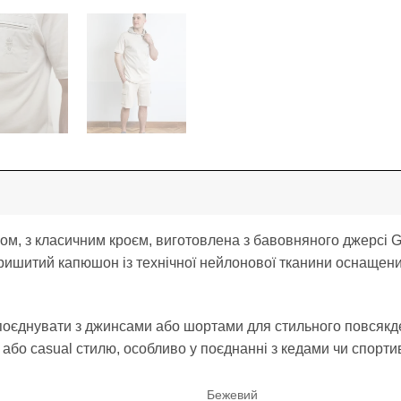
зом, з класичним кроєм, виготовлена з бавовняного джерсі 
 Пришитий капюшон із технічної нейлонової тканини оснащен
єднувати з джинсами або шортами для стильного повсякде
 або casual стилю, особливо у поєднанні з кедами чи спорти
Бежевий