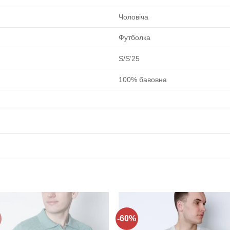
Чоловіча
Футболка
S/S’25
100% бавовна
-60%
Додати
Дода
до
до