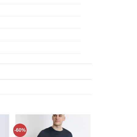
-60%
ти
Додати
до