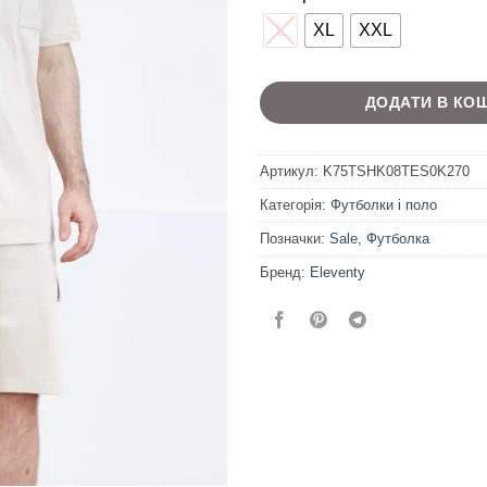
L
XL
XXL
ДОДАТИ В КО
Артикул:
K75TSHK08TES0K270
Категорія:
Футболки і поло
Позначки:
Sale
,
Футболка
Бренд:
Eleventy