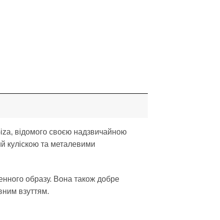
Giza, відомого своєю надзвичайною
ий куліскою та металевими
нного образу. Вона також добре
вним взуттям.