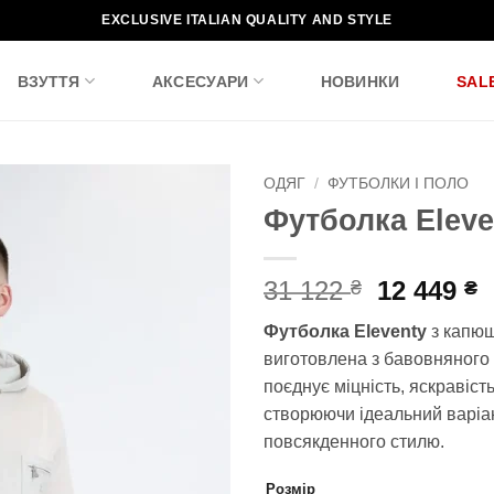
EXCLUSIVE ITALIAN QUALITY AND STYLE
ВЗУТТЯ
АКСЕСУАРИ
НОВИНКИ
SAL
ОДЯГ
/
ФУТБОЛКИ І ПОЛО
Футболка Eleve
Додати
до
списку
Оригіна
П
31 122
12 449
₴
₴
бажань!
ціна:
ц
Футболка Eleventy
з капю
31
1
виготовлена з бавовняного 
122 ₴.
4
поєднує міцність, яскравість 
створюючи ідеальний варіа
повсякденного стилю.
Розмір