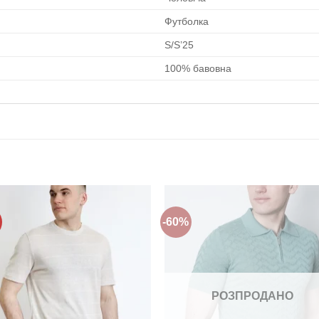
Футболка
S/S’25
100% бавовна
-60%
Додати
Дода
до
до
списку
спис
бажань!
бажа
РОЗПРОДАНО