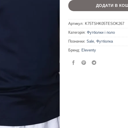
ДОДАТИ В КО
Артикул:
K75TSHK05TESOK267
Категорія:
Футболки і поло
Позначки:
Sale
,
Футболка
Бренд:
Eleventy