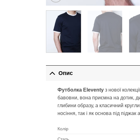
Опис
Футболка Eleventy
з нової колекці
бавовни, вона приємна на дотик, д
глибини образу, а класичний кругл
носіння, так і як основа під піджак а
Колір
Стать