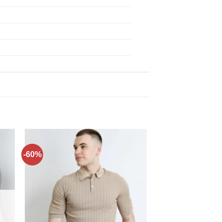
-60%
ти
Додати
до
ку
списку
нь!
бажань!