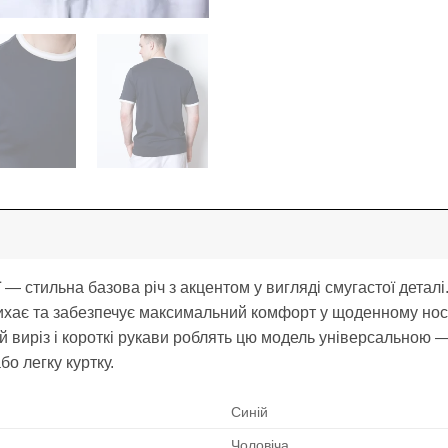
ї — стильна базова річ з акцентом у вигляді смугастої деталі.
ихає та забезпечує максимальний комфорт у щоденному носі
ий виріз і короткі рукави роблять цю модель універсальною 
бо легку куртку.
Синій
Чоловіча