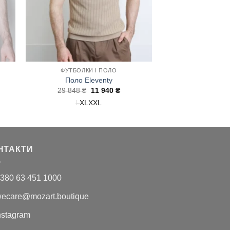
ФУТБОЛКИ І ПОЛО
Поло Eleventy
чна
Оригінальна
Поточна
29 848
₴
11 940
₴
ціна:
ціна:
L
XL
XXL
29
11
.
848 ₴.
940 ₴.
НТАКТИ
380 63 451 1000
ecare@mozart.boutique
nstagram