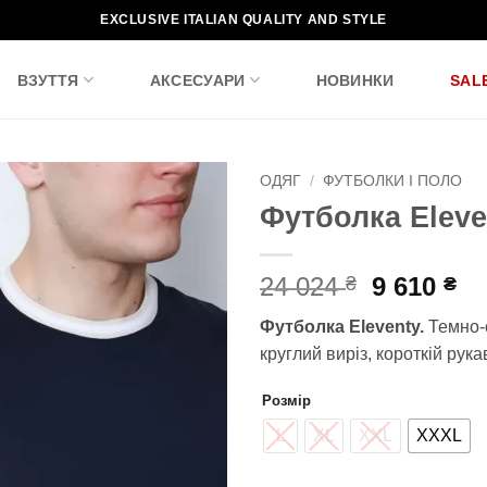
EXCLUSIVE ITALIAN QUALITY AND STYLE
ВЗУТТЯ
АКСЕСУАРИ
НОВИНКИ
SAL
ОДЯГ
/
ФУТБОЛКИ І ПОЛО
Футболка Eleve
Додати
до
списку
Оригіна
По
24 024
9 610
₴
₴
бажань!
ціна:
ці
Футболка Eleventy.
Темно-с
24
9
круглий виріз, короткій рука
024 ₴.
61
Розмір
L
XL
XXL
XXXL