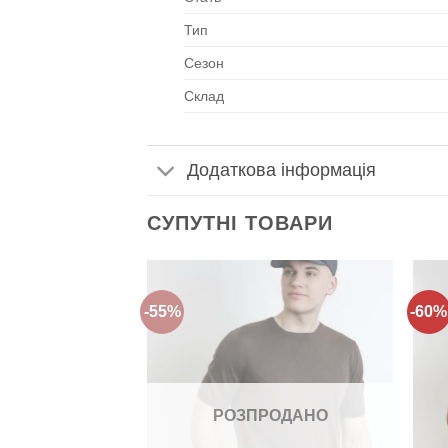
Тип
Сезон
Склад
Додаткова інформація
СУПУТНІ ТОВАРИ
-55%
-60%
Додати
Додати
до
до
списку
списку
бажань!
бажань!
РОЗПРОДАНО