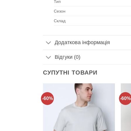
Тип
Сезон
Склад
Додаткова інформація
Відгуки (0)
СУПУТНІ ТОВАРИ
-60%
-60%
Додати
Додати
до
до
списку
списку
бажань!
бажань!