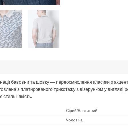
інації бавовни та шовку — переосмислення класики з акцент
овлена з платированого трикотажу з візерунком у вигляді 
стиль і якість.
Сірий/Блакитний
Чоловіча