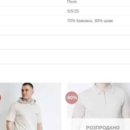
Поло
S/S’25
70% бавовна, 30% шовк
-60%
Додати
Дода
до
до
списку
спис
бажань!
бажа
РОЗПРОДАНО