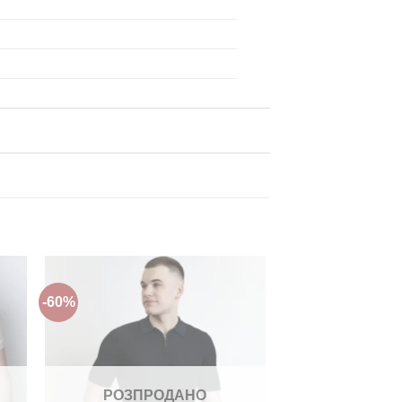
-60%
ти
Додати
до
ку
списку
нь!
бажань!
РОЗПРОДАНО