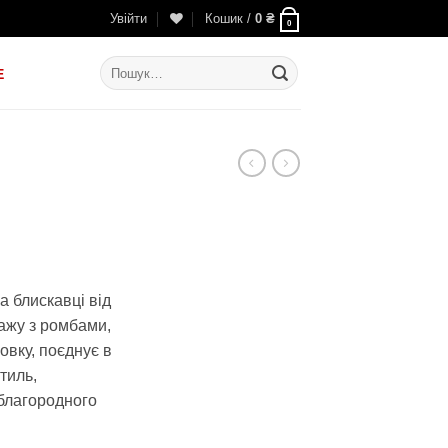
Увійти
Кошик /
0
₴
0
Шукати:
E
льна
оточна
іна:
а блискавці від
0
ажу з ромбами,
65 ₴.
овку, поєднує в
тиль,
благородного