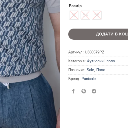
Розмір
52
54
56
ДОДАТИ В КО
Артикул:
U360579PZ
Категорія:
Футболки і поло
Позначки:
Sale
,
Поло
Бренд:
Panicale