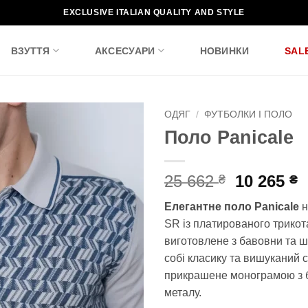
EXCLUSIVE ITALIAN QUALITY AND STYLE
ВЗУТТЯ
АКСЕСУАРИ
НОВИНКИ
SAL
ОДЯГ
/
ФУТБОЛКИ І ПОЛО
Поло Panicale
Додати
до
списку
Оригіна
П
25 662
10 265
₴
₴
бажань!
ціна:
ц
Елегантне поло
Panicale
н
25
1
SR із платированого трикот
662 ₴.
2
виготовлене з бавовни та ш
собі класику та вишуканий с
прикрашене монограмою з 
металу.