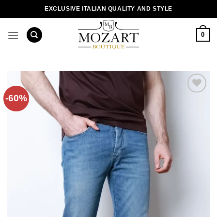
Пропустити
EXCLUSIVE ITALIAN QUALITY AND STYLE
0
-60%
Додати
до
списку
бажань!