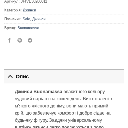
Артикул:
JFIVE30200011
Категорія:
Джинси
Позначки:
Sale
,
Джинси
Бренд:
Buonamassa
Опис
Джинси Buonamassa
блакитного кольору —
чудовий варіант на кожен день. Виготовлені з
м’якого якісного деніму, вони мають прямий
крій, що забезпечує комфорт і добре сідає на
будь-яку фігуру. Завдяки універсальному
відтінку джинси легко поєднуються з поло,