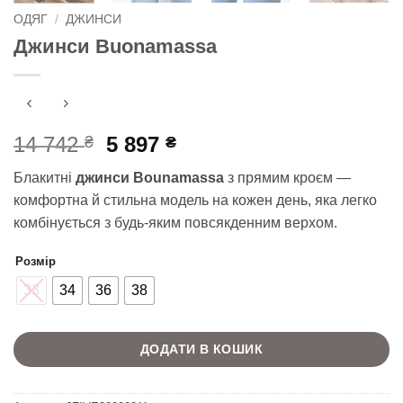
ОДЯГ
/
ДЖИНСИ
Джинси Buonamassa
Оригінальна
Поточна
14 742
5 897
₴
₴
ціна:
ціна:
Блакитні
джинси Bounamassa
з прямим кроєм —
14
5
комфортна й стильна модель на кожен день, яка легко
742 ₴.
897 ₴.
комбінується з будь-яким повсякденним верхом.
Розмір
33
34
36
38
ДОДАТИ В КОШИК