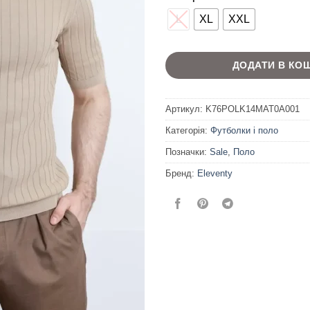
L
XL
XXL
ДОДАТИ В КО
Артикул:
K76POLK14MAT0A001
Категорія:
Футболки і поло
Позначки:
Sale
,
Поло
Бренд:
Eleventy