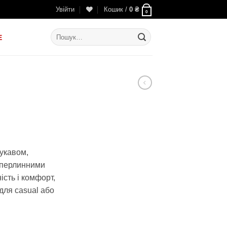
Увійти
Кошик /
0
₴
0
Шукати:
E
льна
оточна
іна:
укавом,
1
 перлинними
40 ₴.
ість і комфорт,
для casual або