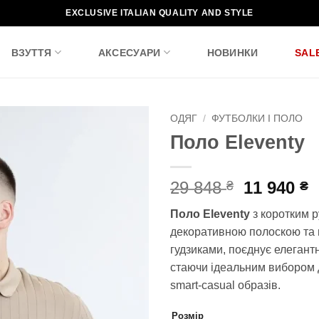
EXCLUSIVE ITALIAN QUALITY AND STYLE
ВЗУТТЯ
АКСЕСУАРИ
НОВИНКИ
SAL
ОДЯГ
/
ФУТБОЛКИ І ПОЛО
Поло Eleventy
Додати
до
списку
Оригіна
П
29 848
11 940
₴
₴
бажань!
ціна:
ц
Поло Eleventy
з коротким р
29
1
декоративною полоскою та
848 ₴.
9
гудзиками, поєднує елегантн
стаючи ідеальним вибором 
smart-casual образів.
Розмір