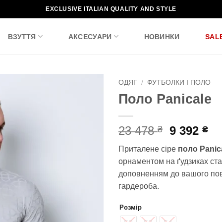
EXCLUSIVE ITALIAN QUALITY AND STYLE
ВЗУТТЯ
АКСЕСУАРИ
НОВИНКИ
SAL
ОДЯГ
/
ФУТБОЛКИ І ПОЛО
Поло Panicale
Додати
до
списку
Оригіна
По
23 478
9 392
₴
₴
бажань!
ціна:
ці
Приталене сіре
поло Panic
23
9
орнаментом на ґудзиках ст
478 ₴.
39
доповненням до вашого по
гардероба.
Розмір