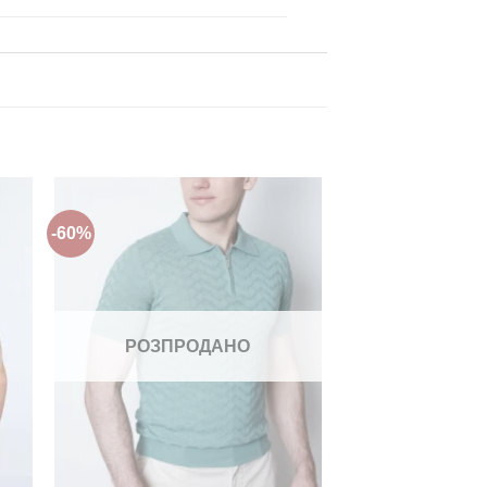
-60%
ти
Додати
до
ку
списку
нь!
бажань!
РОЗПРОДАНО