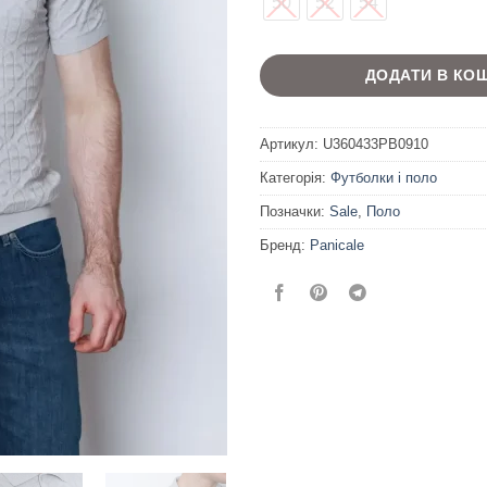
50
52
54
ДОДАТИ В КО
Артикул:
U360433PB0910
Категорія:
Футболки і поло
Позначки:
Sale
,
Поло
Бренд:
Panicale