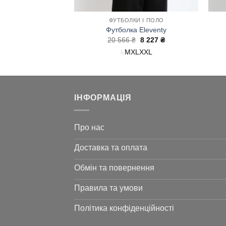
КИ І ПОЛО
ФУТБОЛКИ І ПОЛО
rco Pescarolo
Футболка Eleventy
Оригінальна
Поточна
Оригінальна
Поточна
10 192
₴
20 566
₴
8 227
₴
ціна:
ціна:
ціна:
ціна:
0
52
54
L
M
XL
XXL
14
10
20
8
560 ₴.
192 ₴.
566 ₴.
227 ₴.
ІНФОРМАЦІЯ
Про нас
Доставка та оплата
Обмін та повернення
Правила та умови
Політика конфіденційності