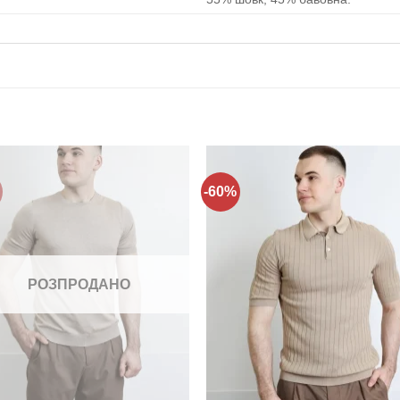
-60%
Додати
Дода
до
до
списку
спис
бажань!
бажа
РОЗПРОДАНО