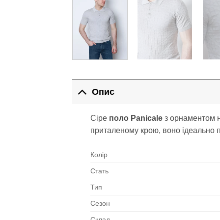
Опис
Сіре
поло Panicale
з орнаментом н
приталеному крою, воно ідеально п
Колір
Стать
Тип
Сезон
Склад