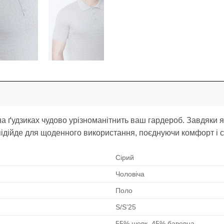
а ґудзиках чудово урізноманітнить ваш гардероб. Завдяки я
ідійде для щоденного використання, поєднуючи комфорт і с
Сірий
Чоловіча
Поло
S/S’25
55% шовк, 45% бавовна.