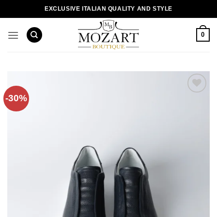
Пропустити
EXCLUSIVE ITALIAN QUALITY AND STYLE
0
-30%
Додати
до
списку
бажань!