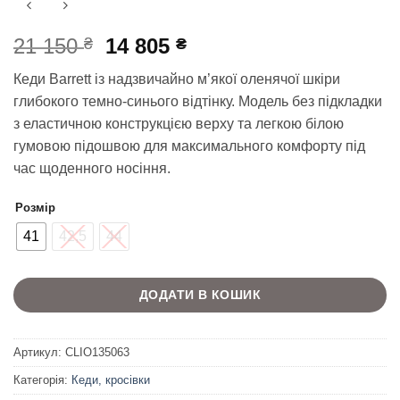
Оригінальна
Поточна
21 150
14 805
₴
₴
ціна:
ціна:
Кеди Barrett із надзвичайно м’якої оленячої шкіри
21
14
глибокого темно-синього відтінку. Модель без підкладки
150 ₴.
805 ₴.
з еластичною конструкцією верху та легкою білою
гумовою підошвою для максимального комфорту під
час щоденного носіння.
Розмір
41
42,5
44
ДОДАТИ В КОШИК
Артикул:
CLIO135063
Категорія:
Кеди, кросівки