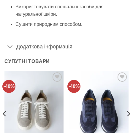
Використовувати спеціальні засоби для
натуральної шкіри.
Сушити природним способом.
Додаткова інформація
СУПУТНІ ТОВАРИ
-40%
-40%
Додати
Додати
до
до
списку
списку
бажань!
бажань!