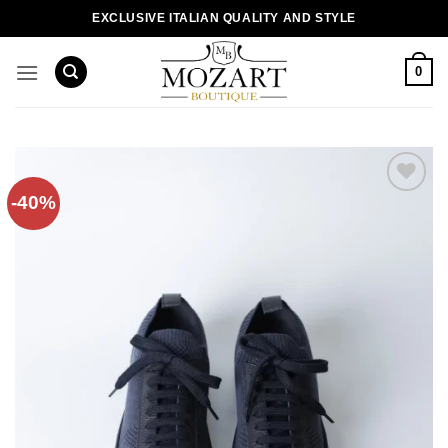
Пропустити
EXCLUSIVE ITALIAN QUALITY AND STYLE
0
-40%
Додати
до
списку
бажань!