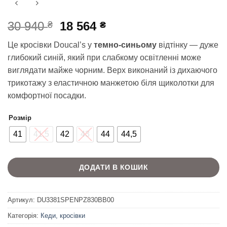
Оригінальна
Поточна
30 940
18 564
₴
₴
ціна:
ціна:
Це кросівки Doucal’s у
темно-синьому
відтінку — дуже
30
18
глибокий синій, який при слабкому освітленні може
940 ₴.
564 ₴.
виглядати майже чорним. Верх виконаний із дихаючого
трикотажу з еластичною манжетою біля щиколотки для
комфортної посадки.
Розмір
41
41,5
42
43
44
44,5
ДОДАТИ В КОШИК
Артикул:
DU3381SPENPZ830BB00
Категорія:
Кеди, кросівки