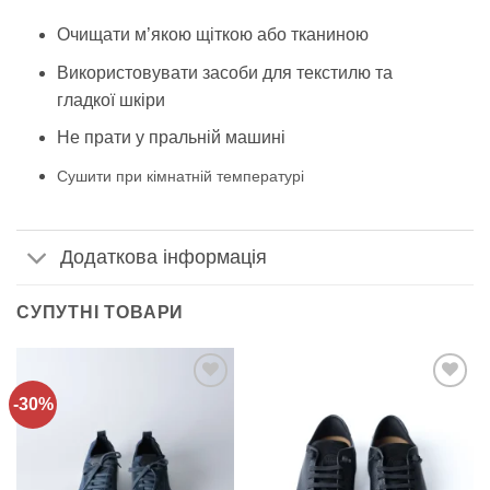
Очищати м’якою щіткою або тканиною
Використовувати засоби для текстилю та
гладкої шкіри
Не прати у пральній машині
Сушити при кімнатній температурі
Додаткова інформація
СУПУТНІ ТОВАРИ
-30%
Додати
Додати
до
до
списку
списку
бажань!
бажань!